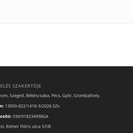
ELÉS SZAKÉRTŐJE
cen, Szeged, Békéscsaba, Pécs, Győr, Szombathely.
m:
13050-822/1418-3/2026.SZv.
osító:
930/918234998GA
t, Rómer Flóris utca 57/B