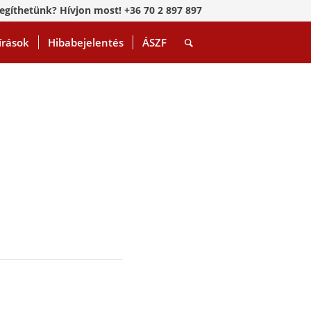
egíthetünk? Hívjon most! +36 70 2 897 897
írások
Hibabejelentés
ÁSZF