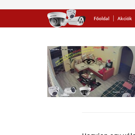
Főoldal
Akciók