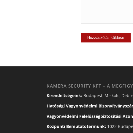
KAMERA SECURITY KFT – A MEGFIGY
Kirendeltségeink:
Budapest, Miskolc, Debre
Hatósági Vagyonvédelmi Bizonyítványszá
Vagyonvédelmi Felelősségbiztosítási Azon
Központi Bemutatótermünk:
1022 Budapes