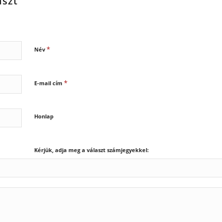
aszt
*
Név
*
E-mail cím
Honlap
Kérjük, adja meg a választ számjegyekkel: