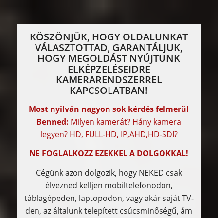
KÖSZÖNJÜK, HOGY OLDALUNKAT
VÁLASZTOTTAD, GARANTÁLJUK,
HOGY MEGOLDÁST NYÚJTUNK
ELKÉPZELÉSEIDRE
KAMERARENDSZERREL
KAPCSOLATBAN!
Most nyilván nagyon sok kérdés felmerül
Benned:
Milyen kamerát? Hány kamera
legyen? HD, FULL-HD, IP,AHD,HD-SDI?
NE FOGLALKOZZ EZEKKEL A DOLGOKKAL!
Cégünk azon dolgozik, hogy NEKED csak
élvezned kelljen mobiltelefonodon,
táblagépeden, laptopodon, vagy akár saját TV-
den, az általunk telepített csúcsminőségű, ám