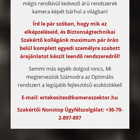
mégis rendkívül kedvező árú rendszerek
kamera-képét bárhol a világban!
Írd le pár szóban, hogy mik az
elképzeléseid, és Biztonságtechnikai
Szakértő kollégánk maximum pár órán
belül komplett egyedi személyre szabott
árajánlatot készít leendő rendszeredről!
Semmi más egyéb dolgod nincs, Mi
megtervezzük Számodra az Optimális
rendszert a legújabb fejlesztésű eszközökkel!
E-mail: ertekesites@kameraszektor.hu
Szakértői Nonstop Ügyfélszolgálat: +36-70-
2-897-897