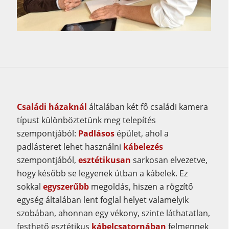
Családi házaknál
általában két fő családi kamera
típust különböztetünk meg telepítés
szempontjából:
Padlásos
épület, ahol a
padlásteret lehet használni
kábelezés
szempontjából,
esztétikusan
sarkosan elvezetve,
hogy később se legyenek útban a kábelek. Ez
sokkal
egyszerűbb
megoldás, hiszen a rögzítő
egység általában lent foglal helyet valamelyik
szobában, ahonnan egy vékony, szinte láthatatlan,
festhető esztétikus
kábelcsatornában
felmennek