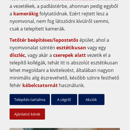
a vezetékek, a padlástérbe, ahonnan pedig egyből
a
kamerákig
folytatódnak. Ezért rejtett lesz a
nyomvonal, nem fog látszódni kívülről semmi,
csak a telepített kamerák.
Tetőtér beépítéses/lapostetős
épület, ahol a
nyomvonalat szintén
esztétikusan
vagy egy
díszléc,
vagy akár a
cserepek alatt
vezetik el a
telepítő kollégák, tehát itt is abszolút esztétikusan
lehet megoldani a kivitelezést, általában nagyon
minimális alig észrevehető, később színre festhető
fehér
kábelcsatornát
használunk.
Telepítés tartalma
A cégről
Akciók
Ajánlatot kérek