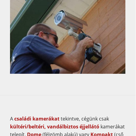
A
családi kamerákat
tekintve, cégünk csak
kültéri/beltéri, vandálbiztos éjjellátó
kamerákat
telepít,
Dome
(félgömb alakú) vagy
Kompakt
(cső