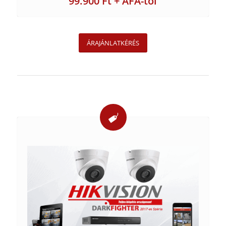
99.900 Ft + ÁFA-tól
ÁRAJÁNLATKÉRÉS