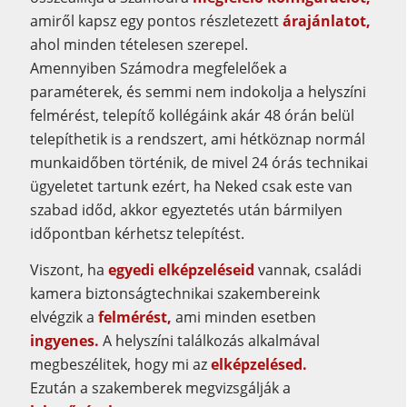
amiről kapsz egy pontos részletezett
árajánlatot,
ahol minden tételesen szerepel.
Amennyiben Számodra megfelelőek a
paraméterek, és semmi nem indokolja a helyszíni
felmérést, telepítő kollégáink akár 48 órán belül
telepíthetik is a rendszert, ami hétköznap normál
munkaidőben történik, de mivel 24 órás technikai
ügyeletet tartunk ezért, ha Neked csak este van
szabad időd, akkor egyeztetés után bármilyen
időpontban kérhetsz telepítést.
Viszont, ha
egyedi elképzeléseid
vannak, családi
kamera biztonságtechnikai szakembereink
elvégzik a
felmérést,
ami minden esetben
ingyenes.
A helyszíni találkozás alkalmával
megbeszélitek, hogy mi az
elképzelésed.
Ezután a szakemberek megvizsgálják a