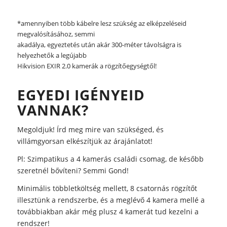
*amennyiben több kábelre lesz szükség az elképzeléseid
megvalósításához, semmi
akadálya, egyeztetés után akár 300-méter távolságra is
helyezhetők a legújabb
Hikvision EXIR 2.0 kamerák a rögzítőegységtől!
EGYEDI IGÉNYEID
VANNAK?
Megoldjuk! Írd meg mire van szükséged, és
villámgyorsan elkészítjük az árajánlatot!
Pl: Szimpatikus a 4 kamerás családi csomag, de később
szeretnél bővíteni? Semmi Gond!
Minimális többletköltség mellett, 8 csatornás rögzítőt
illesztünk a rendszerbe, és a meglévő 4 kamera mellé a
továbbiakban akár még plusz 4 kamerát tud kezelni a
rendszer!