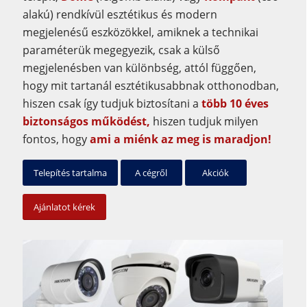
alakú) rendkívül esztétikus és modern
megjelenésű eszközökkel, amiknek a technikai
paraméterük megegyezik, csak a külső
megjelenésben van különbség, attól függően,
hogy mit tartanál esztétikusabbnak otthonodban,
hiszen csak így tudjuk biztosítani a
több 10 éves
biztonságos működést,
hiszen tudjuk milyen
fontos, hogy
ami a miénk az meg is maradjon!
Telepítés tartalma
A cégről
Akciók
Ajánlatot kérek