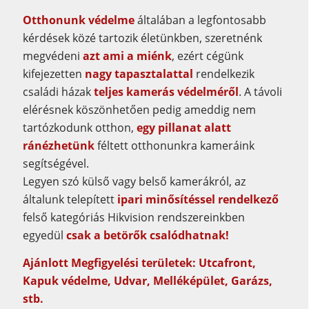
Otthonunk védelme
általában a legfontosabb
kérdések közé tartozik életünkben, szeretnénk
megvédeni
azt ami a miénk
, ezért cégünk
kifejezetten
nagy tapasztalattal
rendelkezik
családi házak
teljes kamerás védelméről
. A távoli
elérésnek köszönhetően pedig ameddig nem
tartózkodunk otthon,
egy pillanat alatt
ránézhetünk
féltett otthonunkra kameráink
segítségével.
Legyen szó külső vagy belső kamerákról, az
általunk telepített
ipari minősítéssel rendelkező
felső kategóriás Hikvision rendszereinkben
egyedül
csak a betörők csalódhatnak!
Ajánlott Megfigyelési területek: Utcafront,
Kapuk védelme, Udvar, Melléképület, Garázs,
stb.