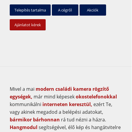
Telepítés tartalma
A cégről
Akciók
Ajánlatot kérek
Mivel a mai
modern családi kamera rögzítő
egységek,
már mind képesek
okostelefonokkal
kommunikálni
interneten keresztül,
ezért Te,
vagy akinek megadod a belépési adatokat,
bármikor bárhonnan
rá tud nézni a házra.
Hangmodul
segítségével, élő kép és hangátvitelre