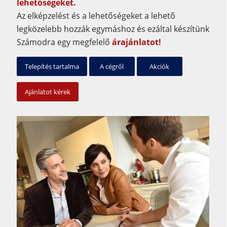
lehetőségeket.
Az elképzelést és a lehetőségeket a lehető
legközelebb hozzák egymáshoz és ezáltal készítünk
Számodra egy megfelelő
árajánlatot!
Telepítés tartalma
A cégről
Akciók
Ajánlatot kérek