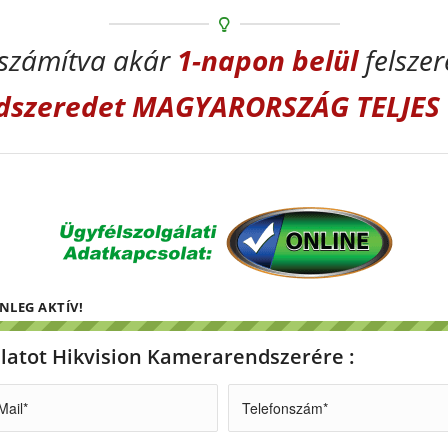
számítva akár
1-napon
belül
felszer
dszeredet MAGYARORSZÁG TELJES 
ENLEG AKTÍV!
nlatot Hikvision Kamerarendszerére :