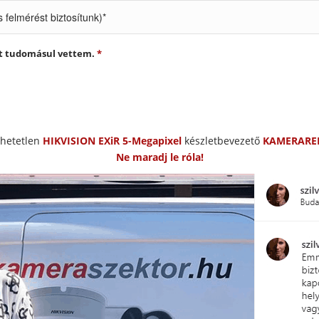
at tudomásul vettem.
*
hetetlen
HIKVISION EXiR 5-Megapixel
készletbevezető
KAMERARE
Ne maradj le róla!