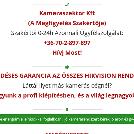
Kameraszektor Kft
(A Megfigyelés Szakértője)
Szakértői 0-24h Azonnali Ügyfélszolgálat:
+36-70-2-897-897
Hívj Most!
ŐDÉSES GARANCIA AZ ÖSSZES HIKVISION REN
Láttál ilyet más kamerás cégnél?
gyunk a profi kiépítésben, és a világ legnag
e energiám a leírásokkal foglalkozni, jó kamerarendszert kérek jó áron és gyo