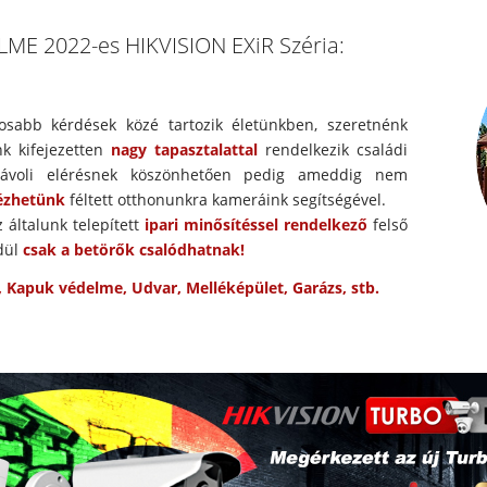
E 2022-es HIKVISION EXiR Széria:
osabb kérdések közé tartozik életünkben, szeretnénk
nk kifejezetten
nagy tapasztalattal
rendelkezik családi
ávoli elérésnek köszönhetően pedig ameddig nem
nézhetünk
féltett otthonunkra kameráink segítségével.
 általunk telepített
ipari minősítéssel rendelkező
felső
dül
csak a betörők csalódhatnak!
t, Kapuk védelme, Udvar, Melléképület, Garázs, stb.