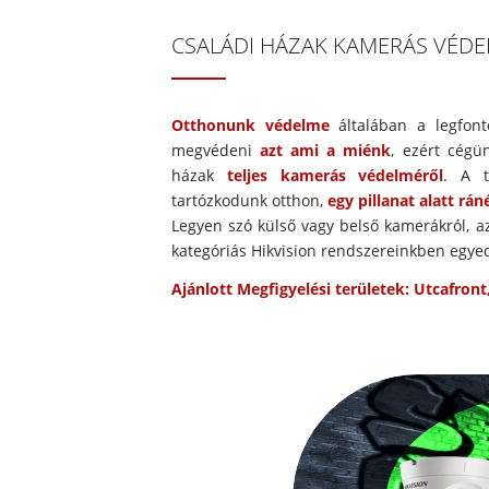
CSALÁDI HÁZAK KAMERÁS VÉDELM
Otthonunk védelme
általában a legfont
megvédeni
azt ami a miénk
, ezért cégü
házak
teljes kamerás védelméről
. A t
tartózkodunk otthon,
egy pillanat alatt rá
Legyen szó külső vagy belső kamerákról, az
kategóriás Hikvision rendszereinkben egye
Ajánlott Megfigyelési területek: Utcafron