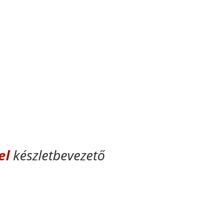
17
18
19
20
el
készletbevezető