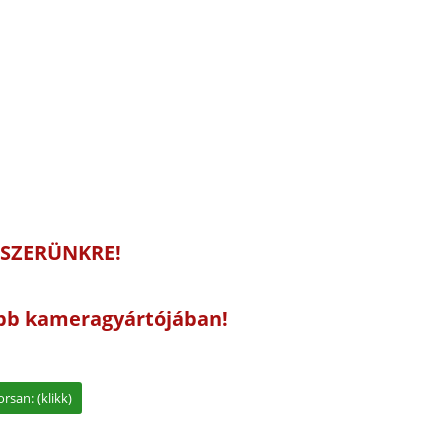
DSZERÜNKRE!
yobb kameragyártójában!
rsan: (klikk)