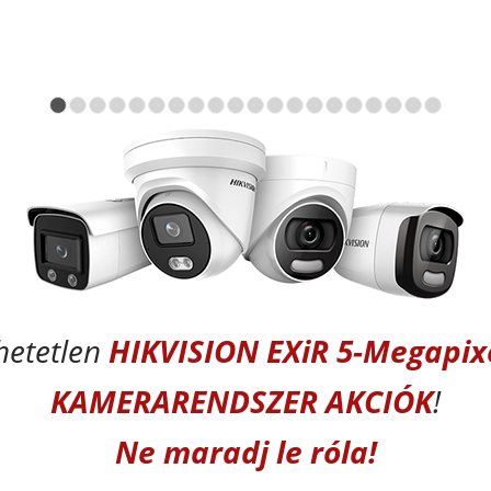
1
2
3
4
5
6
7
8
9
10
11
12
13
14
15
16
hetetlen
HIKVISION EXiR 5-Megapix
KAMERARENDSZER AKCIÓK
!
Ne maradj le róla!