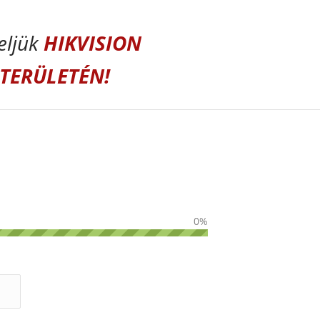
eljük
HIKVISION
TERÜLETÉN!
0
%