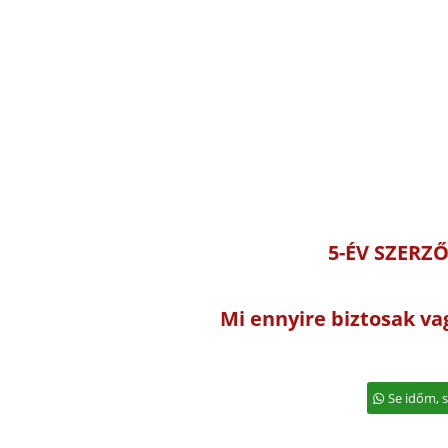
5-ÉV SZERZ
Mi ennyire biztosak va
Se időm, s