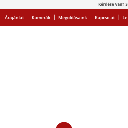
Kérdése van? S
Árajánlat
Kamerák
Megoldásaink
Kapcsolat
Le