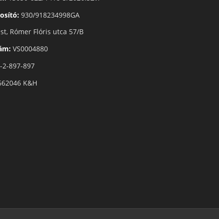
osító:
930/918234998GA
t, Rómer Flóris utca 57/B
zám:
VS0004880
-2-897-897
662046 K&H