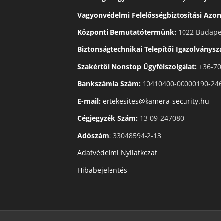
Vagyonvédelmi Felelősségbiztosítási Azon
Központi Bemutatótermünk:
1022 Budapes
Biztonságtechnikai Telepítői Igazolványs
Szakértői Nonstop Ügyfélszolgálat:
+36-70
Bankszámla Szám:
10410400-00000190-24
E-mail:
ertekesites@kamera-security.hu
Cégjegyzék Szám:
13-09-247080
Adószám:
33048594-2-13
Adatvédelmi Nyilatkozat
Hibabejelentés