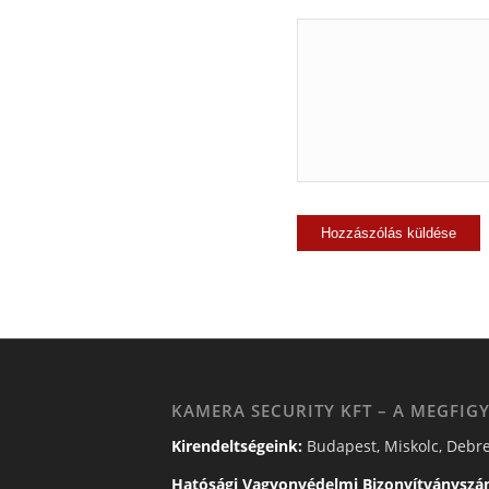
KAMERA SECURITY KFT – A MEGFIGY
Kirendeltségeink:
Budapest, Miskolc, Debre
Hatósági Vagyonvédelmi Bizonyítványszá