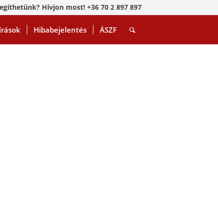
egíthetünk? Hívjon most! +36 70 2 897 897
írások
Hibabejelentés
ÁSZF