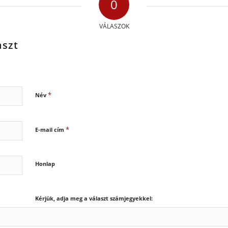
0
VÁLASZOK
aszt
*
Név
*
E-mail cím
Honlap
Kérjük, adja meg a választ számjegyekkel: