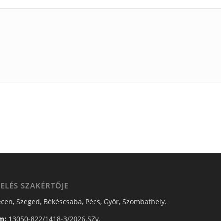
ELÉS SZAKÉRTŐJE
cen, Szeged, Békéscsaba, Pécs, Győr, Szombathely.
m:
13050-822/1418-3/2026.SZv.