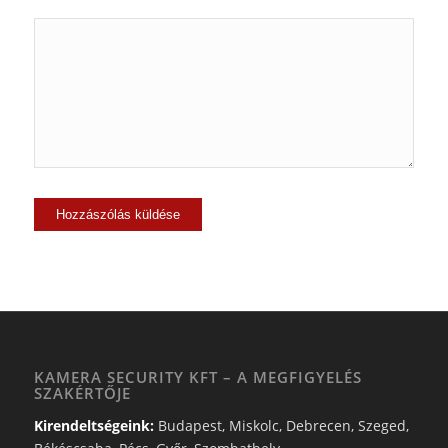
KAMERA SECURITY KFT – A MEGFIGYELÉS
SZAKÉRTŐJE
Kirendeltségeink:
Budapest, Miskolc, Debrecen, Szeged,