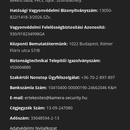
Békéscsaba, Pécs, Győr, Szombathely.
Hatósági Vagyonvédelmi Bizonyítványszám:
13050-
822/1418-3/2026.SZv.
Vagyonvédelmi Felelősségbiztosítási Azonosító:
930/918234998GA
Központi Bemutatótermünk:
1022 Budapest, Rómer
Flóris utca 57/B
Biztonságtechnikai Telepítői Igazolványszám:
VS0004880
Szakértői Nonstop Ügyfélszolgálat:
+36-70-2-897-897
Bankszámla Szám:
10410400-00000190-24662046 K&H
E-mail:
ertekesites@kamera-security.hu
Cégjegyzék Szám:
13-09-247080
Adószám:
33048594-2-13
Adatvédelmi Nyilatkozat