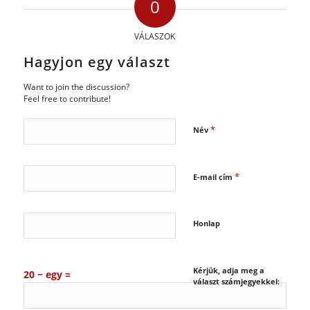
0
VÁLASZOK
Hagyjon egy választ
Want to join the discussion?
Feel free to contribute!
*
Név
*
E-mail cím
Honlap
Kérjük, adja meg a
20 − egy =
választ számjegyekkel: