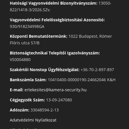
Hatósági Vagyonvédelmi Bizonyítványszám:
13050-
822/1418-3/2026.SZv.
Vagyonvédelmi Felelősségbiztosítási Azonosító:
930/918234998GA
Központi Bemutatótermünk:
1022 Budapest, Rómer
Flóris utca 57/B
Biztonságtechnikai Telepítői Igazolványszám:
VS0004880
Szakértői Nonstop Ügyfélszolgálat:
+36-70-2-897-897
Bankszámla Szám:
10410400-00000190-24662046 K&H
E-mail:
ertekesites@kamera-security.hu
Cégjegyzék Szám:
13-09-247080
Adószám:
33048594-2-13
Adatvédelmi Nyilatkozat