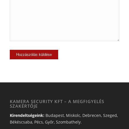
KAMERA SECURITY KFT – A MEGFIGYELÉS
SZAKÉRTŐJE
Kirendeltségeink:
Budapest, Miskolc, Debrecen, Szeged,
Békéscsaba, Pécs, Győr, Szombathely.