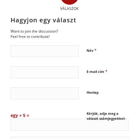
VÁLASZOK
Hagyjon egy választ
Want to join the discussion?
Feel free to contribute!
*
Név
*
E-mail cím
Honlap
Kérjük, adja meg a
egy × 5 =
választ számjegyekkel: