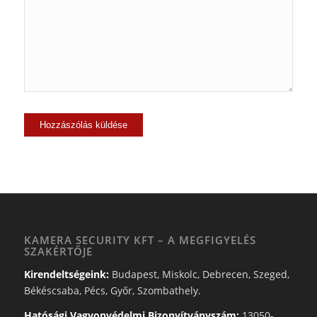
KAMERA SECURITY KFT – A MEGFIGYELÉS
SZAKÉRTŐJE
Kirendeltségeink:
Budapest, Miskolc, Debrecen, Szeged,
Békéscsaba, Pécs, Győr, Szombathely.
Hatósági Vagyonvédelmi Bizonyítványszám:
13050-