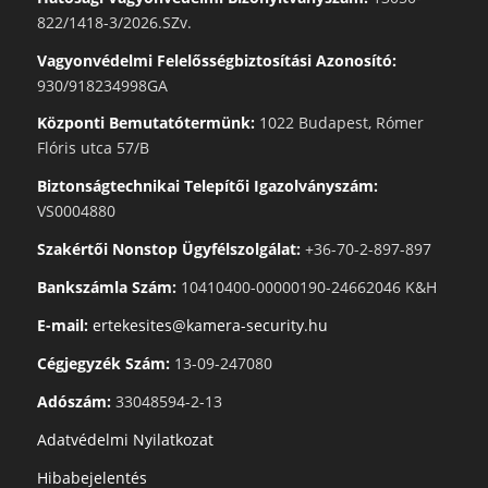
822/1418-3/2026.SZv.
Vagyonvédelmi Felelősségbiztosítási Azonosító:
930/918234998GA
Központi Bemutatótermünk:
1022 Budapest, Rómer
Flóris utca 57/B
Biztonságtechnikai Telepítői Igazolványszám:
VS0004880
Szakértői Nonstop Ügyfélszolgálat:
+36-70-2-897-897
Bankszámla Szám:
10410400-00000190-24662046 K&H
E-mail:
ertekesites@kamera-security.hu
Cégjegyzék Szám:
13-09-247080
Adószám:
33048594-2-13
Adatvédelmi Nyilatkozat
Hibabejelentés