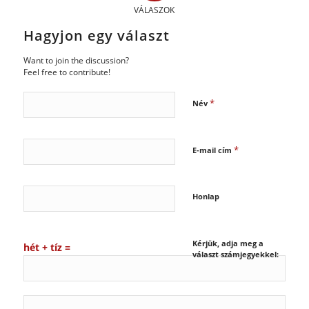
VÁLASZOK
Hagyjon egy választ
Want to join the discussion?
Feel free to contribute!
*
Név
*
E-mail cím
Honlap
Kérjük, adja meg a
hét + tíz =
választ számjegyekkel: