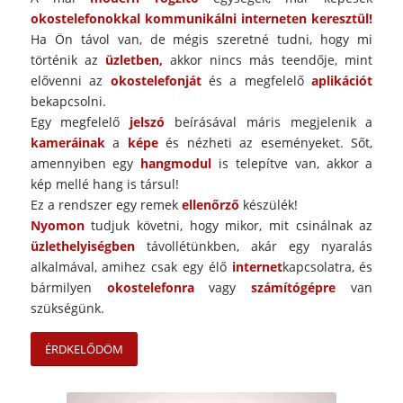
okostelefonokkal kommunikálni interneten keresztül!
Ha Ön távol van, de mégis szeretné tudni, hogy mi
történik az
üzletben,
akkor nincs más teendője, mint
elővenni az
okostelefonját
és a megfelelő
aplikációt
bekapcsolni.
Egy megfelelő
jelszó
beírásával máris megjelenik a
kameráinak
a
képe
és nézheti az eseményeket. Sőt,
amennyiben egy
hangmodul
is telepítve van, akkor a
kép mellé hang is társul!
Ez a rendszer egy remek
ellenőrző
készülék!
Nyomon
tudjuk követni, hogy mikor, mit csinálnak az
üzlethelyiségben
távollétünkben, akár egy nyaralás
alkalmával, amihez csak egy élő
internet
kapcsolatra, és
bármilyen
okostelefonra
vagy
számítógépre
van
szükségünk.
ÉRDKELŐDÖM