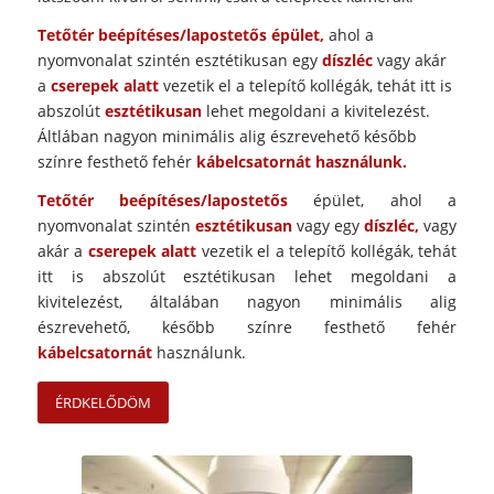
Tetőtér beépítéses/lapostetős épület,
ahol a
nyomvonalat szintén esztétikusan egy
díszléc
vagy akár
a
cserepek alatt
vezetik el a telepítő kollégák, tehát itt is
abszolút
esztétikusan
lehet megoldani a kivitelezést.
Áltlában nagyon minimális alig észrevehető később
színre festhető fehér
kábelcsatornát használunk.
Tetőtér beépítéses/lapostetős
épület, ahol a
nyomvonalat szintén
esztétikusan
vagy egy
díszléc,
vagy
akár a
cserepek alatt
vezetik el a telepítő kollégák, tehát
itt is abszolút esztétikusan lehet megoldani a
kivitelezést, általában nagyon minimális alig
észrevehető, később színre festhető fehér
kábelcsatornát
használunk.
ÉRDKELŐDÖM