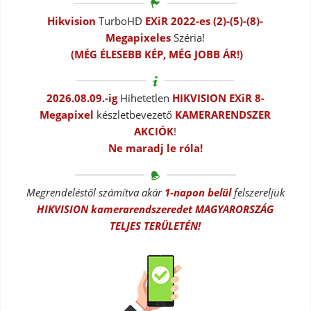
Hikvision
TurboHD
EXiR 2022-es (2)-(5)-(8)-
Megapixeles
Széria!
(MÉG ÉLESEBB KÉP, MÉG JOBB ÁR!)
2026.08.09.-ig
Hihetetlen
HIKVISION EXiR 8-
Megapixel
készletbevezető
KAMERARENDSZER
AKCIÓK
!
Ne maradj le róla!
Megrendeléstől számítva akár
1-napon belül
felszereljük
HIKVISION kamerarendszeredet MAGYARORSZÁG
TELJES TERÜLETÉN!