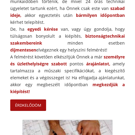
munkaidőben történik, de mivel 24 órás technikai
ügyeletet tartunk ezért, ha Önnek csak este van
szabad
ideje,
akkor egyeztetés után
bármilyen időpontban
kérhet telepítést.
De, ha
egyedi kérése
van, vagy úgy gondolja, hogy
túlságosan bonyolult a kiépítés,
biztonságtechnikai
szakembereink
minden esetben
díjmentesen
elvégeznek egy helyszíni felmérést!
A felmérést követően elkészítjük Önnek a már
személyre
és üzlethelyiségre szabott
pontos
árajánlatot,
amely
tartalmazza a műszaki specifikációkat, a kiegészítő
elemeket és a végösszeget is! Ha elfogadja ajánlatunkat,
akkor egy megbeszélt időpontban
megkezdjük a
kiépítést!
ÉRDKELŐDÖM