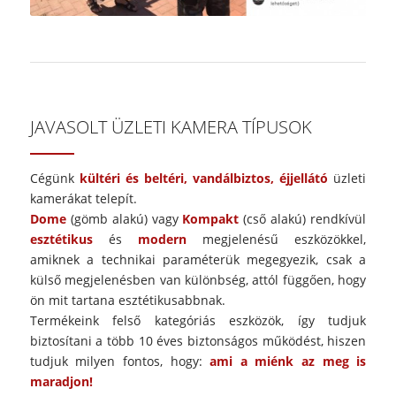
JAVASOLT ÜZLETI KAMERA TÍPUSOK
Cégünk
kültéri és beltéri, vandálbiztos, éjjellátó
üzleti
kamerákat telepít.
Dome
(gömb alakú) vagy
Kompakt
(cső alakú) rendkívül
esztétikus
és
modern
megjelenésű eszközökkel,
amiknek a technikai paraméterük megegyezik, csak a
külső megjelenésben van különbség, attól függően, hogy
ön mit tartana esztétikusabbnak.
Termékeink felső kategóriás eszközök, így tudjuk
biztosítani a több 10 éves biztonságos működést, hiszen
tudjuk milyen fontos, hogy:
ami a miénk az meg is
maradjon!