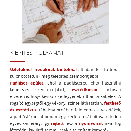
KIÉPÍTÉSI FOLYAMAT
Üzleteknél, irodáknál, boltoknál
áltlában két fő típust
különböztetünk meg telepítés szempontjából!
Padlásos épület,
ahol a padlásteret lehet használni
kebelezés szempontjából,
esztétikusan
sarkosan
elvezetve, hogy később se legyenek útban a kábelek! A
rögzítő egységtől egy vékony, szinte láthatatlan,
festhető
és esztétikus
kábelcsatornában felmennek a vezetékek,
a padlástérbe, ahonnan egyszerű a továbbítása minden
egyes kameráig. Így
rejtett
lesz a
nyomvonal,
nem fog
látszódni kívülről semmi, csak a telepített kamerák.