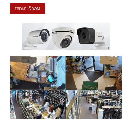
ÉRDKELŐDÖM