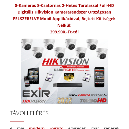
8-Kamerás 8-Csatornás 2-Hetes Tárolással Full-HD
Digitális Hikvision Kamerarendszer Országosan
FELSZERELVE Mobil Applikációval, Rejtett Költségek
Nélkül:
399.900.-Ft-tól
TÁVOLI ELÉRÉS
A mai
modern rögzítő
egységek, már képesek