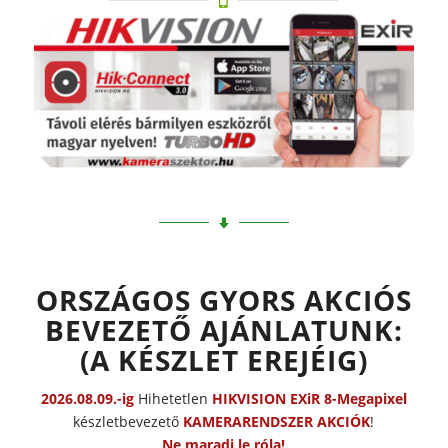
ORSZÁGOS GYORS AKCIÓS
BEVEZETŐ AJÁNLATUNK:
(A KÉSZLET EREJÉIG)
2026.08.09.-ig
Hihetetlen
HIKVISION EXiR 8-Megapixel
készletbevezető
KAMERARENDSZER AKCIÓK
!
Ne maradj le róla!