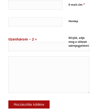
*
E-mail cím
Honlap
Kérjük, adja
tizenhárom − 2 =
meg a választ
számjegyekkel: