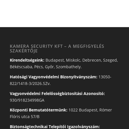
KAMERA SECURITY KFT – A MEGFIGYELÉS
SZAKÉRTŐJE
Kirendeltségeink:
Budapest, Miskolc, Debrecen, Szeged,
Békéscsaba, Pécs, Győr, Szombathely.
Hatósági Vagyonvédelmi Bizonyítványszám:
13050-
822/1418-3/2026.SZv.
Vagyonvédelmi Felelősségbiztosítási Azonosító:
930/918234998GA
Központi Bemutatótermünk:
1022 Budapest, Rómer
Flóris utca 57/B
Biztonságtechnikai Telepítői Igazolványszám: