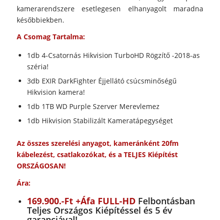
kamerarendszere esetlegesen elhanyagolt maradna
későbbiekben.
A Csomag Tartalma:
1db 4-Csatornás Hikvision TurboHD Rögzítő -2018-as
széria!
3db EXIR DarkFighter Éjjellátó csúcsminőségű
Hikvision kamera!
1db 1TB WD Purple Szerver Merevlemez
1db Hikvision Stabilizált Kameratápegységet
Az összes szerelési anyagot, kameránként 20fm
kábelezést, csatlakozókat, és a TELJES Kiépítést
ORSZÁGOSAN!
Ára:
169.900.-Ft +Áfa FULL-HD
Felbontásban
Teljes Országos Kiépítéssel és 5 év
garanciával!