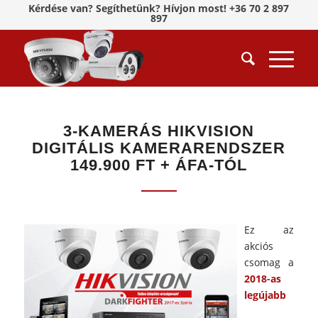
Kérdése van? Segíthetünk? Hívjon most! +36 70 2 897
897
3-KAMERÁS HIKVISION
DIGITÁLIS KAMERARENDSZER
149.900 FT + ÁFA-TÓL
Ez az
akciós
csomag a
2018-as
legújabb