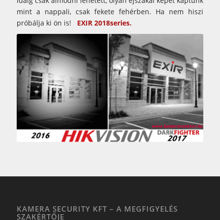
idáig csak álmodni lehetett, olyan éjszakai képet kaptunk
mint a nappali, csak fekete fehérben. Ha nem hiszi
próbálja ki ön is!
EXIR 2018series.
KAMERA SECURITY KFT – A MEGFIGYELÉS
SZAKÉRTŐJE