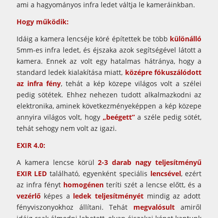
ami a hagyományos infra ledet váltja le kameráinkban.
Hogy működik:
Idáig a kamera lencséje köré építettek be több
különálló
5mm-es infra ledet, és éjszaka azok segítségével látott a
kamera. Ennek az volt egy hatalmas hátránya, hogy a
standard ledek kialakítása miatt,
középre fókuszálódott
az infra fény
, tehát a kép közepe világos volt a szélei
pedig sötétek. Ehhez nehezen tudott alkalmazkodni az
elektronika, aminek következményeképpen a kép közepe
annyira világos volt, hogy
„beégett”
a széle pedig sötét,
tehát sehogy nem volt az igazi.
EXIR 4.0:
A kamera lencse körül
2-3 darab nagy teljesítményű
EXIR LED
található, egyenként speciális
lencsével
, ezért
az infra fényt
homogénen
teríti szét a lencse előtt, és a
vezérlő
képes a
ledek teljesítményét
mindig az adott
fényviszonyokhoz állítani. Tehát
megvalósult
amiről