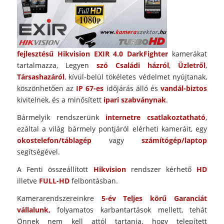
fejlesztésű Hikvision EXIR 4.0 DarkFighter
kamerákat
tartalmazza, Legyen
szó Családi házról
,
Üzletről
,
Társashazáról
, kívül-belül tökéletes védelmet nyújtanak,
köszönhetően az
IP 67-es
időjárás álló és
vandál-biztos
kivitelnek, és a minősített
ipari szabványnak
.
Bármelyik rendszerünk
internetre csatlakoztatható
,
ezáltal a világ bármely pontjáról elérheti kameráit, egy
okostelefon/táblagép
vagy
számítógép/laptop
segítségével.
A Fenti összeállított
Hikvision
rendszer kérhető
HD
illetve
FULL-HD
felbontásban.
Kamerarendszereinkre
5-év Teljes körű Garanciát
vállalunk,
folyamatos karbantartások mellett, tehát
Önnek nem kell attól tartania, hogy telepített