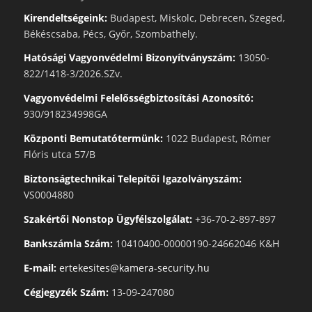
Kirendeltségeink:
Budapest, Miskolc, Debrecen, Szeged,
Békéscsaba, Pécs, Győr, Szombathely.
Hatósági Vagyonvédelmi Bizonyítványszám:
13050-
822/1418-3/2026.SZv.
Vagyonvédelmi Felelősségbiztosítási Azonosító:
930/918234998GA
Központi Bemutatótermünk:
1022 Budapest, Rómer
Flóris utca 57/B
Biztonságtechnikai Telepítői Igazolványszám:
VS0004880
Szakértői Nonstop Ügyfélszolgálat:
+36-70-2-897-897
Bankszámla Szám:
10410400-00000190-24662046 K&H
E-mail:
ertekesites@kamera-security.hu
Cégjegyzék Szám:
13-09-247080