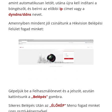
amint automatikusan letölt, utána újra kell indítani a
böngészőt, és beírni az előbbi
ip
címet vagy a
dyndns/ddns
nevet.
Amennyiben mindent jól csináltunk a Hikvision Belépési
Felület fogad minket:
Gépeljük be a Felhasználónevet és a jelszót, azután
kattintsunk a
„Belépés”
gombra.
Sikeres Belépés Után az
„ÉLŐKÉP”
Menü fogad minket
üres osztó-képernyővel.