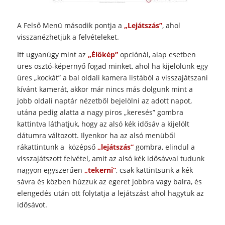
A Felső Menü második pontja a
„Lejátszás”
, ahol
visszanézhetjük a felvételeket.
Itt ugyanúgy mint az
„Élőkép”
opciónál, alap esetben
üres osztó-képernyő fogad minket, ahol ha kijelölünk egy
üres „kockát” a bal oldali kamera listából a visszajátszani
kívánt kamerát, akkor már nincs más dolgunk mint a
jobb oldali naptár nézetből bejelölni az adott napot,
utána pedig alatta a nagy piros „keresés” gombra
kattintva láthatjuk, hogy az alsó kék idősáv a kijelölt
dátumra változott. Ilyenkor ha az alsó menüből
rákattintunk a középső
„lejátszás”
gombra, elindul a
visszajátszott felvétel, amit az alsó kék idősávval tudunk
nagyon egyszerűen
„tekerni”
, csak kattintsunk a kék
sávra és közben húzzuk az egeret jobbra vagy balra, és
elengedés után ott folytatja a lejátszást ahol hagytuk az
idősávot.