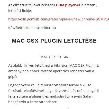
Az elkészült fájlokat célszerű
GOM player-el
lejátszani,
letöltési linkje:
https://cdn.gomlab.com/gretech/player/new_chrome/GOMP
Készítette: Kameraszektor.hu
MAC OSX PLUGIN LETÖLTÉSE
MAC OSX PLUGIN
Az alábbi linken letöltheti a Hikvision MAC OSX Plugin-t,
amennyiben ehhez tartozó operációs rendszer van a
gépén.
Engedélyezni kell a rendszer-beállításoknál a külső
források telepítésének engedélyezését, és utána engedi
feltelepíteni a plugint, és működni fog a gyári Safari
böngészőn a kamerarendszer.