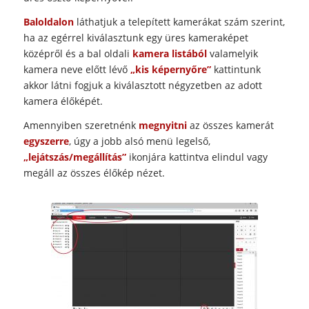
Baloldalon
láthatjuk a telepített kamerákat szám szerint,
ha az egérrel kiválasztunk egy üres kameraképet
középről és a bal oldali
kamera listából
valamelyik
kamera neve előtt lévő
„kis képernyőre”
kattintunk
akkor látni fogjuk a kiválasztott négyzetben az adott
kamera élőképét.
Amennyiben szeretnénk
megnyitni
az összes kamerát
egyszerre
, úgy a jobb alsó menü legelső,
„lejátszás/megállítás”
ikonjára kattintva elindul vagy
megáll az összes élőkép nézet.