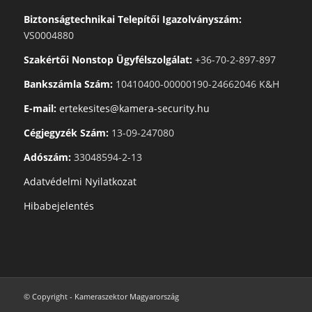
Biztonságtechnikai Telepítői Igazolványszám:
VS0004880
Szakértői Nonstop Ügyfélszolgálat:
+36-70-2-897-897
Bankszámla Szám:
10410400-00000190-24662046 K&H
E-mail:
ertekesites@kamera-security.hu
Cégjegyzék Szám:
13-09-247080
Adószám:
33048594-2-13
Adatvédelmi Nyilatkozat
Hibabejelentés
© Copyright - Kameraszektor Magyarország