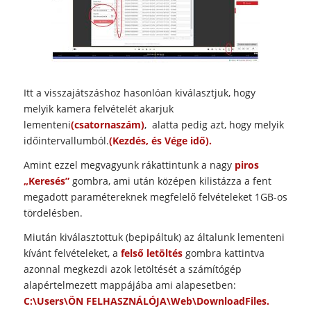
Itt a visszajátszáshoz hasonlóan kiválasztjuk, hogy
melyik kamera felvételét akarjuk
lementeni
(csatornaszám)
, alatta pedig azt, hogy melyik
időintervallumból.
(Kezdés, és Vége idő).
Amint ezzel megvagyunk rákattintunk a nagy
piros
„Keresés”
gombra, ami után középen kilistázza a fent
megadott paramétereknek megfelelő felvételeket 1GB-os
tördelésben.
Miután kiválasztottuk (bepipáltuk) az általunk lementeni
kívánt felvételeket, a
felső letöltés
gombra kattintva
azonnal megkezdi azok letöltését a számítógép
alapértelmezett mappájába ami alapesetben:
C:\Users\ÖN FELHASZNÁLÓJA\Web\DownloadFiles.