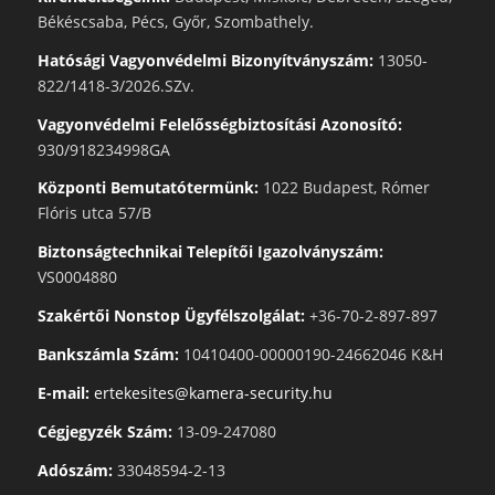
Békéscsaba, Pécs, Győr, Szombathely.
Hatósági Vagyonvédelmi Bizonyítványszám:
13050-
822/1418-3/2026.SZv.
Vagyonvédelmi Felelősségbiztosítási Azonosító:
930/918234998GA
Központi Bemutatótermünk:
1022 Budapest, Rómer
Flóris utca 57/B
Biztonságtechnikai Telepítői Igazolványszám:
VS0004880
Szakértői Nonstop Ügyfélszolgálat:
+36-70-2-897-897
Bankszámla Szám:
10410400-00000190-24662046 K&H
E-mail:
ertekesites@kamera-security.hu
Cégjegyzék Szám:
13-09-247080
Adószám:
33048594-2-13