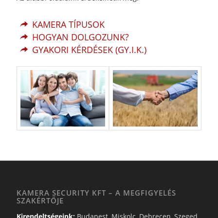
KAMERA TÍPUSOK
HOGYAN DOLGOZUNK?
GYAKORI KÉRDÉSEK (GY.I.K.)
KAMERA SECURITY KFT – A MEGFIGYELÉS
SZAKÉRTŐJE
Kirendeltségeink:
Budapest, Miskolc, Debrecen, Szeged,