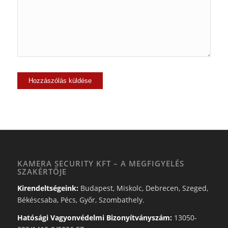
KAMERA SECURITY KFT – A MEGFIGYELÉS
SZAKÉRTŐJE
Kirendeltségeink:
Budapest, Miskolc, Debrecen, Szeged,
Békéscsaba, Pécs, Győr, Szombathely.
Hatósági Vagyonvédelmi Bizonyítványszám:
13050-