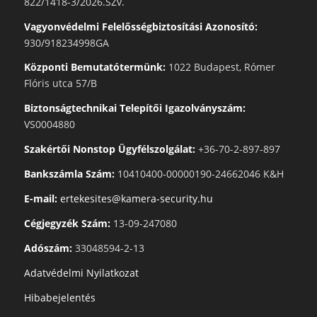
822/1418-3/2026.SZv.
Vagyonvédelmi Felelősségbiztosítási Azonosító:
930/918234998GA
Központi Bemutatótermünk:
1022 Budapest, Rómer
Flóris utca 57/B
Biztonságtechnikai Telepítői Igazolványszám:
VS0004880
Szakértői Nonstop Ügyfélszolgálat:
+36-70-2-897-897
Bankszámla Szám:
10410400-00000190-24662046 K&H
E-mail:
ertekesites@kamera-security.hu
Cégjegyzék Szám:
13-09-247080
Adószám:
33048594-2-13
Adatvédelmi Nyilatkozat
Hibabejelentés