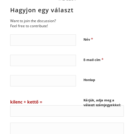
Hagyjon egy választ
Want to join the discussion?
Feel free to contribute!
*
Név
*
E-mail cím
Honlap
Kérjük, adja meg a
kilenc + kettő =
választ számjegyekkel: