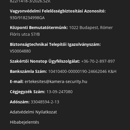
822/1418-3/2026.SZv.
Vagyonvédelmi Felelősségbiztosítási Azonosító:
930/918234998GA
Központi Bemutatótermünk:
1022 Budapest, Rómer
Flóris utca 57/B
Biztonságtechnikai Telepítői Igazolványszám:
VS0004880
Szakértői Nonstop Ügyfélszolgálat:
+36-70-2-897-897
Bankszámla Szám:
10410400-00000190-24662046 K&H
E-mail:
ertekesites@kamera-security.hu
Cégjegyzék Szám:
13-09-247080
Adószám:
33048594-2-13
Adatvédelmi Nyilatkozat
Hibabejelentés