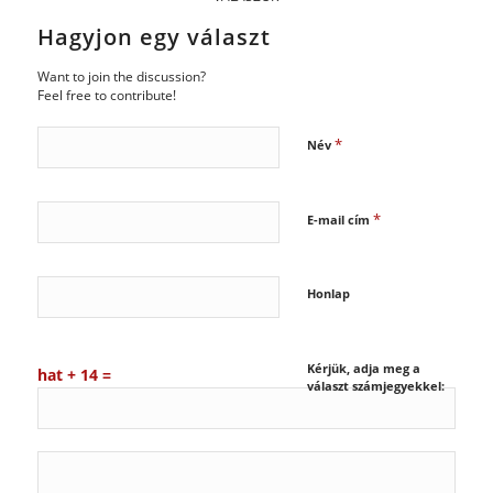
Hagyjon egy választ
Want to join the discussion?
Feel free to contribute!
*
Név
*
E-mail cím
Honlap
Kérjük, adja meg a
hat + 14 =
választ számjegyekkel: