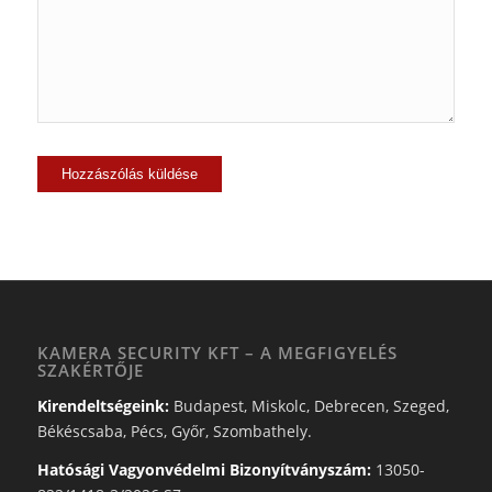
KAMERA SECURITY KFT – A MEGFIGYELÉS
SZAKÉRTŐJE
Kirendeltségeink:
Budapest, Miskolc, Debrecen, Szeged,
Békéscsaba, Pécs, Győr, Szombathely.
Hatósági Vagyonvédelmi Bizonyítványszám:
13050-