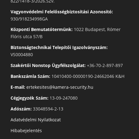
822/1418-3/2026.SZv.
Vagyonvédelmi Felelősségbiztosítási Azonosító:
930/918234998GA
Központi Bemutatótermünk:
1022 Budapest, Rómer
Flóris utca 57/B
Biztonságtechnikai Telepítői Igazolványszám:
VS0004880
Szakértői Nonstop Ügyfélszolgálat:
+36-70-2-897-897
Bankszámla Szám:
10410400-00000190-24662046 K&H
E-mail:
ertekesites@kamera-security.hu
Cégjegyzék Szám:
13-09-247080
Adószám:
33048594-2-13
Adatvédelmi Nyilatkozat
Hibabejelentés