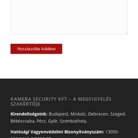
KAMERA SECURITY KFT – A MEGFIGYELÉS
SZAKÉRTŐJE
Kirendeltségeink:
Budapest, Miskolc, Debrecen, Szeged,
Békéscsaba, Pécs, Győr, Szombathely.
Hatósági Vagyonvédelmi Bizonyítványszám:
13050-