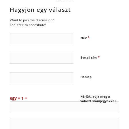
Hagyjon egy választ
Want to join the discussion?
Feel free to contribute!
*
Név
*
E-mail cím
Honlap
Kérjük, adja meg a
egy × 1 =
választ számjegyekkel: