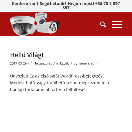
Kérdése van? Segíthetünk? Hívjon most! +36 70 2 897
897
Helló Világ!
/
/
/
2017-03-29
1 Hozzászólás
in
Egyéb
by
kamera-adm
Üdvözlet! Ez az első saját WordPress-bejegyzés.
Módosítható, vagy törölhető, aztán megkezdhető a
honlap tartalommal történő feltöltése!