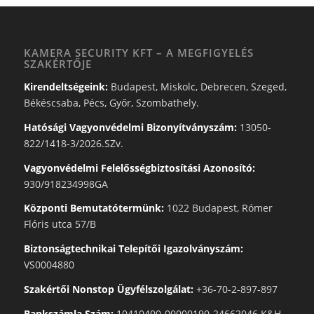
KAMERA SECURITY KFT – A MEGFIGYELÉS
SZAKÉRTŐJE
Kirendeltségeink:
Budapest, Miskolc, Debrecen, Szeged,
Békéscsaba, Pécs, Győr, Szombathely.
Hatósági Vagyonvédelmi Bizonyítványszám:
13050-
822/1418-3/2026.SZv.
Vagyonvédelmi Felelősségbiztosítási Azonosító:
930/918234998GA
Központi Bemutatótermünk:
1022 Budapest, Rómer
Flóris utca 57/B
Biztonságtechnikai Telepítői Igazolványszám:
VS0004880
Szakértői Nonstop Ügyfélszolgálat:
+36-70-2-897-897
Bankszámla Szám:
10410400-00000190-24662046 K&H