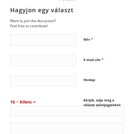
Hagyjon egy választ
Want to join the discussion?
Feel free to contribute!
*
Név
*
E-mail cím
Honlap
Kérjük, adja meg a
16 − kilenc =
választ számjegyekkel: