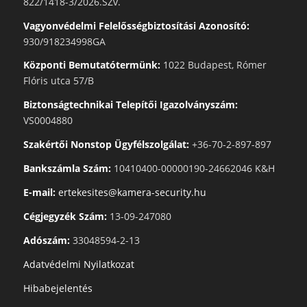
822/1418-3/2026.SZv.
Vagyonvédelmi Felelősségbiztosítási Azonosító:
930/918234998GA
Központi Bemutatótermünk:
1022 Budapest, Rómer
Flóris utca 57/B
Biztonságtechnikai Telepítői Igazolványszám:
VS0004880
Szakértői Nonstop Ügyfélszolgálat:
+36-70-2-897-897
Bankszámla Szám:
10410400-00000190-24662046 K&H
E-mail:
ertekesites@kamera-security.hu
Cégjegyzék Szám:
13-09-247080
Adószám:
33048594-2-13
Adatvédelmi Nyilatkozat
Hibabejelentés