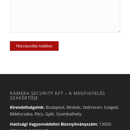
KAMERA SECURITY KFT – A MEGFIGYELÉS
SZAKÉRTŐJE
Kirendeltségeink:
Budapest, Miskolc, Debrecen, Szeged,
Békéscsaba, Pécs, Győr, Szombathely.
Hatósági Vagyonvédelmi Bizonyítványszám:
13050-