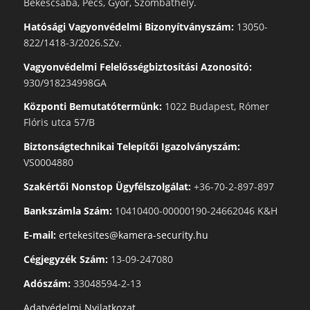
Békéscsaba, Pécs, Győr, Szombathely.
Hatósági Vagyonvédelmi Bizonyítványszám:
13050-
822/1418-3/2026.SZv.
Vagyonvédelmi Felelősségbiztosítási Azonosító:
930/918234998GA
Központi Bemutatótermünk:
1022 Budapest, Rómer
Flóris utca 57/B
Biztonságtechnikai Telepítői Igazolványszám:
VS0004880
Szakértői Nonstop Ügyfélszolgálat:
+36-70-2-897-897
Bankszámla Szám:
10410400-00000190-24662046 K&H
E-mail:
ertekesites@kamera-security.hu
Cégjegyzék Szám:
13-09-247080
Adószám:
33048594-2-13
Adatvédelmi Nyilatkozat