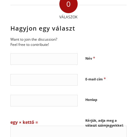
0
VÁLASZOK
Hagyjon egy választ
Want to join the discussion?
Feel free to contribute!
*
Név
*
E-mail cím
Honlap
Kérjük, adja meg a
egy × kettő =
választ számjegyekkel: