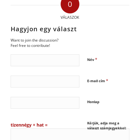
0
VÁLASZOK
Hagyjon egy választ
Want to join the discussion?
Feel free to contribute!
*
Név
*
E-mail cím
Honlap
Kérjük, adja meg a
tizennégy + hat =
választ számjegyekkel: