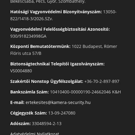
Békéscsaba, Pécs, Győr, Szombathely.
Hatósági Vagyonvédelmi Bizonyítványszám:
13050-
822/1418-3/2026.SZv.
Vagyonvédelmi Felelősségbiztosítási Azonosító:
930/918234998GA
Központi Bemutatótermünk:
1022 Budapest, Rómer
Flóris utca 57/B
Biztonságtechnikai Telepítői Igazolványszám:
VS0004880
Szakértői Nonstop Ügyfélszolgálat:
+36-70-2-897-897
Bankszámla Szám:
10410400-00000190-24662046 K&H
E-mail:
ertekesites@kamera-security.hu
Cégjegyzék Szám:
13-09-247080
Adószám:
33048594-2-13
Adatvédelmi Nyilatkozat