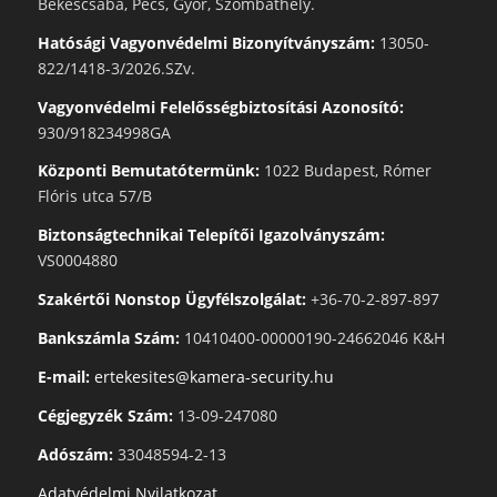
Békéscsaba, Pécs, Győr, Szombathely.
Hatósági Vagyonvédelmi Bizonyítványszám:
13050-
822/1418-3/2026.SZv.
Vagyonvédelmi Felelősségbiztosítási Azonosító:
930/918234998GA
Központi Bemutatótermünk:
1022 Budapest, Rómer
Flóris utca 57/B
Biztonságtechnikai Telepítői Igazolványszám:
VS0004880
Szakértői Nonstop Ügyfélszolgálat:
+36-70-2-897-897
Bankszámla Szám:
10410400-00000190-24662046 K&H
E-mail:
ertekesites@kamera-security.hu
Cégjegyzék Szám:
13-09-247080
Adószám:
33048594-2-13
Adatvédelmi Nyilatkozat