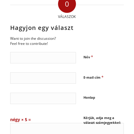
0
VÁLASZOK
Hagyjon egy választ
Want to join the discussion?
Feel free to contribute!
*
Név
*
E-mail cím
Honlap
Kérjük, adja meg a
négy × 5 =
választ számjegyekkel: