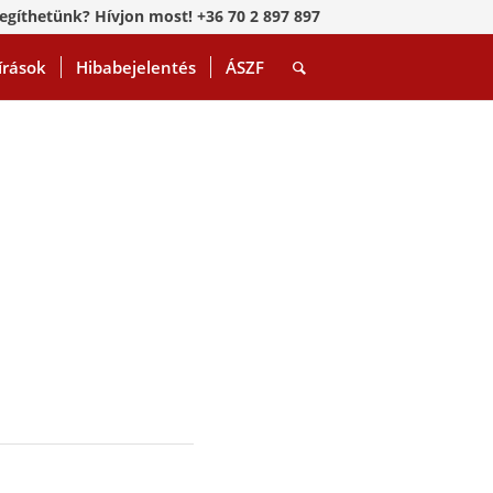
egíthetünk? Hívjon most! +36 70 2 897 897
írások
Hibabejelentés
ÁSZF