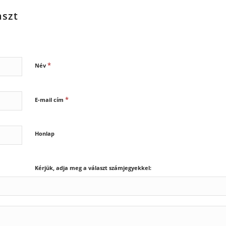
aszt
*
Név
*
E-mail cím
Honlap
Kérjük, adja meg a választ számjegyekkel: