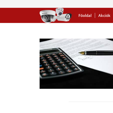
Főoldal
Akciók