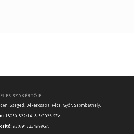
ELÉS SZAKÉRTŐJE
cen, Szeged, Békéscsaba, Pécs, Győr, Szombathely.
m:
13050-822/1418-3/2026.SZv.
osító:
930/918234998GA