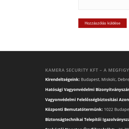
KAMERA SECURITY KFT – A MEGFIGY
Kirendeltségeink:
Budapest, Miskolc, Debre
Hatósági Vagyonvédelmi Bizonyítványszá
Vagyonvédelmi Felelősségbiztosítási Azon
Központi Bemutatótermünk:
1022 Budapes
Biztonságtechnikai Telepítői Igazolványs