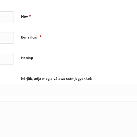
*
Név
*
E-mail cím
Honlap
Kérjük, adja meg a választ számjegyekkel: