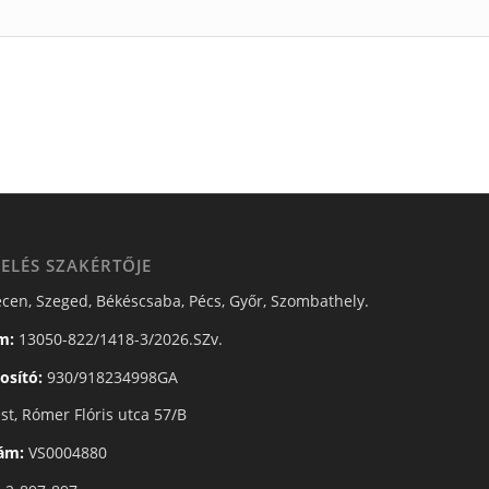
ELÉS SZAKÉRTŐJE
cen, Szeged, Békéscsaba, Pécs, Győr, Szombathely.
m:
13050-822/1418-3/2026.SZv.
osító:
930/918234998GA
t, Rómer Flóris utca 57/B
zám:
VS0004880