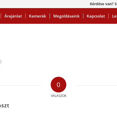
Kérdése van? S
Árajánlat
Kamerák
Megoldásaink
Kapcsolat
Le
0
VÁLASZOK
aszt