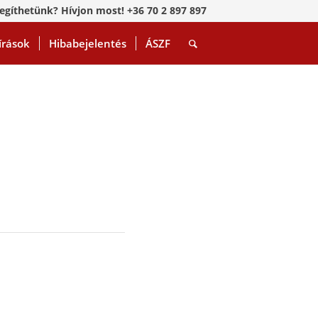
egíthetünk? Hívjon most! +36 70 2 897 897
írások
Hibabejelentés
ÁSZF