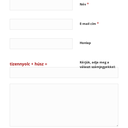
*
Név
*
E-mail cím
Honlap
Kérjük, adja meg a
tizennyolc + húsz =
választ számjegyekkel: