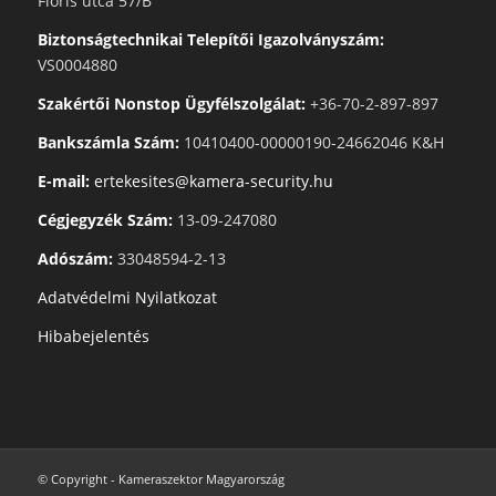
Flóris utca 57/B
Biztonságtechnikai Telepítői Igazolványszám:
VS0004880
Szakértői Nonstop Ügyfélszolgálat:
+36-70-2-897-897
Bankszámla Szám:
10410400-00000190-24662046 K&H
E-mail:
ertekesites@kamera-security.hu
Cégjegyzék Szám:
13-09-247080
Adószám:
33048594-2-13
Adatvédelmi Nyilatkozat
Hibabejelentés
© Copyright - Kameraszektor Magyarország