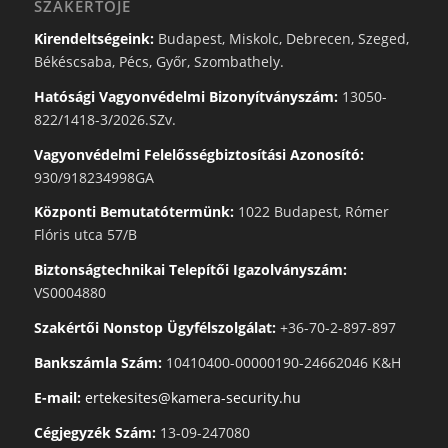
SZAKÉRTŐJE
Kirendeltségeink:
Budapest, Miskolc, Debrecen, Szeged,
Békéscsaba, Pécs, Győr, Szombathely.
Hatósági Vagyonvédelmi Bizonyítványszám:
13050-
822/1418-3/2026.SZv.
Vagyonvédelmi Felelősségbiztosítási Azonosító:
930/918234998GA
Központi Bemutatótermünk:
1022 Budapest, Rómer
Flóris utca 57/B
Biztonságtechnikai Telepítői Igazolványszám:
VS0004880
Szakértői Nonstop Ügyfélszolgálat:
+36-70-2-897-897
Bankszámla Szám:
10410400-00000190-24662046 K&H
E-mail:
ertekesites@kamera-security.hu
Cégjegyzék Szám:
13-09-247080