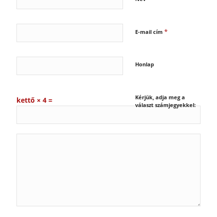
*
E-mail cím
Honlap
Kérjük, adja meg a
kettő × 4 =
választ számjegyekkel: