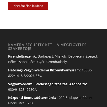
KAMERA SECURITY KFT – A MEGFIGYELÉS
SZAKÉRTŐJE
Kirendeltségeink:
Budapest, Miskolc, Debrecen, Szeged,
Békéscsaba, Pécs, Győr, Szombathely.
Hatósági Vagyonvédelmi Bizonyítványszám:
13050-
822/1418-3/2026.SZv.
Vagyonvédelmi Felelősségbiztosítási Azonosító:
930/918234998GA
Központi Bemutatótermünk:
1022 Budapest, Rómer
Flóris utca 57/B