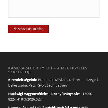
KAMERA SECURITY KFT – A MEGFIGYELÉS
SZAKÉRTŐJE
Kirendeltségeink:
Budapest, Miskolc, Debrecen, Szeged,
Békéscsaba, Pécs, Győr, Szombathely.
Hatósági Vagyonvédelmi Bizonyítványszám:
13050-
822/1418-3/2026.SZv.
Vagyonvédelmi Felelősségbiztosítási Azonosító: