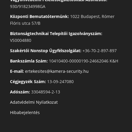
930/918234998GA
Központi Bemutatótermünk:
1022 Budapest, Rómer
Flóris utca 57/B
Biztonságtechnikai Telepítői Igazolványszám:
VS0004880
Szakértői Nonstop Ügyfélszolgálat:
+36-70-2-897-897
Bankszámla Szám:
10410400-00000190-24662046 K&H
E-mail:
ertekesites@kamera-security.hu
Cégjegyzék Szám:
13-09-247080
Adószám:
33048594-2-13
Adatvédelmi Nyilatkozat
Hibabejelentés