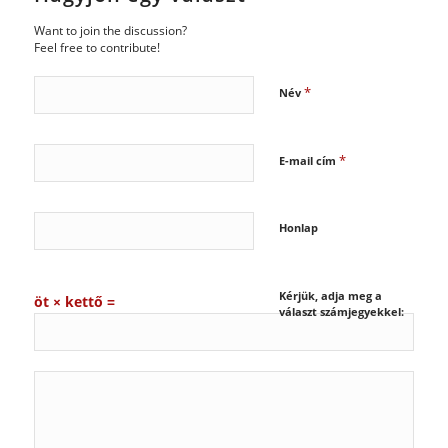
Want to join the discussion?
Feel free to contribute!
*
Név
*
E-mail cím
Honlap
Kérjük, adja meg a
öt × kettő =
választ számjegyekkel: