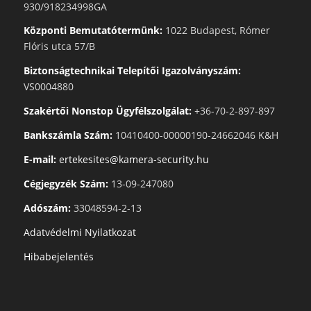
930/918234998GA
Központi Bemutatótermünk:
1022 Budapest, Rómer
Flóris utca 57/B
Biztonságtechnikai Telepítői Igazolványszám:
VS0004880
Szakértői Nonstop Ügyfélszolgálat:
+36-70-2-897-897
Bankszámla Szám:
10410400-00000190-24662046 K&H
E-mail:
ertekesites@kamera-security.hu
Cégjegyzék Szám:
13-09-247080
Adószám:
33048594-2-13
Adatvédelmi Nyilatkozat
Hibabejelentés