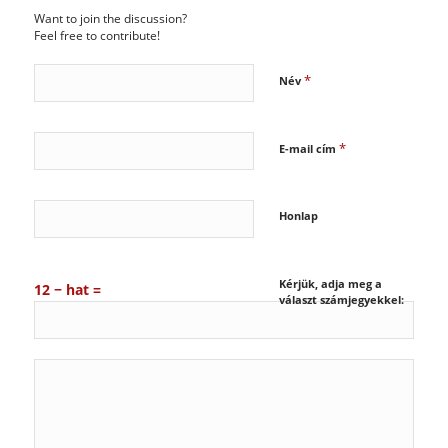
Want to join the discussion?
Feel free to contribute!
*
Név
*
E-mail cím
Honlap
Kérjük, adja meg a
12 − hat =
választ számjegyekkel: