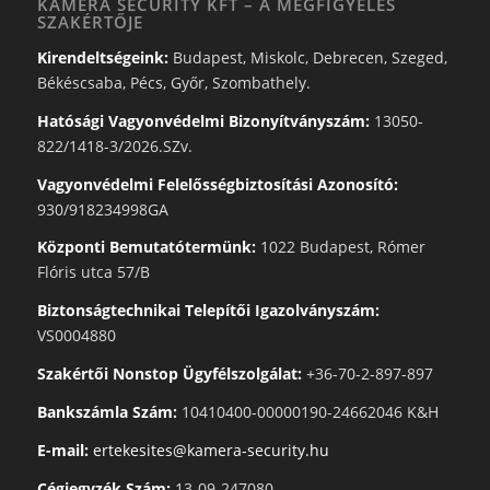
KAMERA SECURITY KFT – A MEGFIGYELÉS
SZAKÉRTŐJE
Kirendeltségeink:
Budapest, Miskolc, Debrecen, Szeged,
Békéscsaba, Pécs, Győr, Szombathely.
Hatósági Vagyonvédelmi Bizonyítványszám:
13050-
822/1418-3/2026.SZv.
Vagyonvédelmi Felelősségbiztosítási Azonosító:
930/918234998GA
Központi Bemutatótermünk:
1022 Budapest, Rómer
Flóris utca 57/B
Biztonságtechnikai Telepítői Igazolványszám:
VS0004880
Szakértői Nonstop Ügyfélszolgálat:
+36-70-2-897-897
Bankszámla Szám:
10410400-00000190-24662046 K&H
E-mail:
ertekesites@kamera-security.hu
Cégjegyzék Szám:
13-09-247080