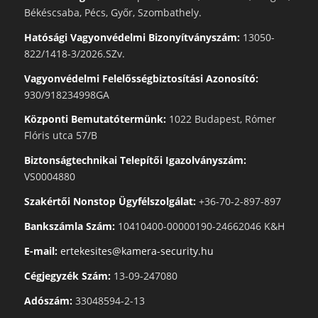
Békéscsaba, Pécs, Győr, Szombathely.
Hatósági Vagyonvédelmi Bizonyítványszám:
13050-
822/1418-3/2026.SZv.
Vagyonvédelmi Felelősségbiztosítási Azonosító:
930/918234998GA
Központi Bemutatótermünk:
1022 Budapest, Rómer
Flóris utca 57/B
Biztonságtechnikai Telepítői Igazolványszám:
VS0004880
Szakértői Nonstop Ügyfélszolgálat:
+36-70-2-897-897
Bankszámla Szám:
10410400-00000190-24662046 K&H
E-mail:
ertekesites@kamera-security.hu
Cégjegyzék Szám:
13-09-247080
Adószám:
33048594-2-13