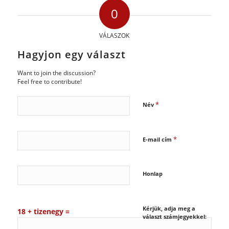
0
VÁLASZOK
Hagyjon egy választ
Want to join the discussion?
Feel free to contribute!
*
Név
*
E-mail cím
Honlap
Kérjük, adja meg a
18 + tizenegy =
választ számjegyekkel: