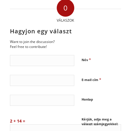
0
VÁLASZOK
Hagyjon egy választ
Want to join the discussion?
Feel free to contribute!
*
Név
*
E-mail cím
Honlap
Kérjük, adja meg a
2 + 14 =
választ számjegyekkel: