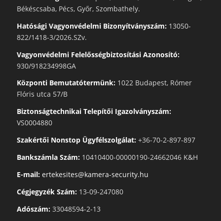
Békéscsaba, Pécs, Győr, Szombathely.
Hatósági Vagyonvédelmi Bizonyítványszám:
13050-
822/1418-3/2026.SZv.
Vagyonvédelmi Felelősségbiztosítási Azonosító:
930/918234998GA
Központi Bemutatótermünk:
1022 Budapest, Rómer
Flóris utca 57/B
Biztonságtechnikai Telepítői Igazolványszám:
VS0004880
Szakértői Nonstop Ügyfélszolgálat:
+36-70-2-897-897
Bankszámla Szám:
10410400-00000190-24662046 K&H
E-mail:
ertekesites@kamera-security.hu
Cégjegyzék Szám:
13-09-247080
Adószám:
33048594-2-13