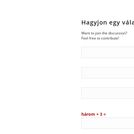
Hagyjon egy vál
Want to join the discussion?
Feel free to contribute!
három + 3 =