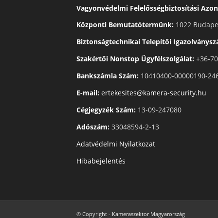
Vagyonvédelmi Felelősségbiztosítási Azon
Központi Bemutatótermünk:
1022 Budapes
Biztonságtechnikai Telepítői Igazolványs
Szakértői Nonstop Ügyfélszolgálat:
+36-70
Bankszámla Szám:
10410400-00000190-24
E-mail:
ertekesites@kamera-security.hu
Cégjegyzék Szám:
13-09-247080
Adószám:
33048594-2-13
Adatvédelmi Nyilatkozat
Hibabejelentés
© Copyright - Kameraszektor Magyarország