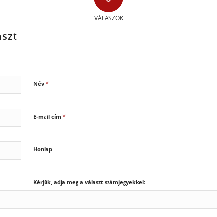
VÁLASZOK
aszt
*
Név
*
E-mail cím
Honlap
Kérjük, adja meg a választ számjegyekkel: