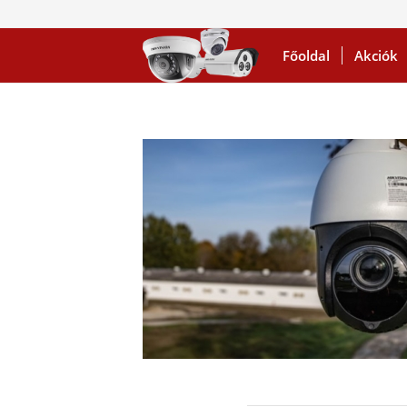
Főoldal
Akciók