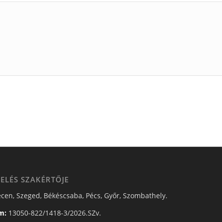
ELÉS SZAKÉRTŐJE
cen, Szeged, Békéscsaba, Pécs, Győr, Szombathely.
m:
13050-822/1418-3/2026.SZv.