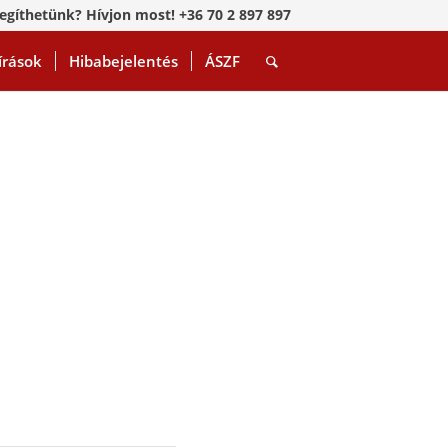
egíthetünk? Hívjon most! +36 70 2 897 897
írások
Hibabejelentés
ÁSZF