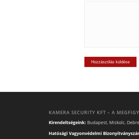
KAMERA SECURITY KFT – A MEGFIGY
Kirendeltségeink:
Budapest, Miskolc, Debre
Hatósági Vagyonvédelmi Bizonyítványszá