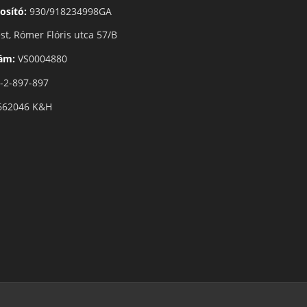
osító:
930/918234998GA
t, Rómer Flóris utca 57/B
zám:
VS0004880
-2-897-897
662046 K&H