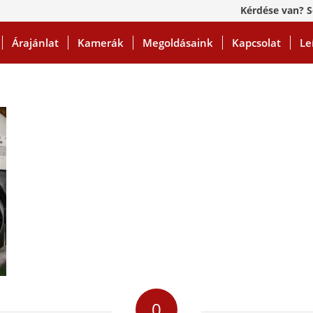
Kérdése van? S
Árajánlat
Kamerák
Megoldásaink
Kapcsolat
Le
0