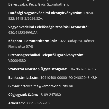
Békéscsaba, Pécs, Győr, Szombathely.
Hatósági Vagyonvédelmi Bizonyítványszám:
13050-
822/1418-3/2026.SZv.
Vagyonvédelmi Felelősségbiztosítási Azonosító:
930/918234998GA
Központi Bemutatótermünk:
1022 Budapest, Rómer
Flóris utca 57/B
Biztonságtechnikai Telepítői Igazolványszám:
VS0004880
Szakértői Nonstop Ügyfélszolgálat:
+36-70-2-897-897
Bankszámla Szám:
10410400-00000190-24662046 K&H
E-mail:
ertekesites@kamera-security.hu
Cégjegyzék Szám:
13-09-247080
Adószám:
33048594-2-13