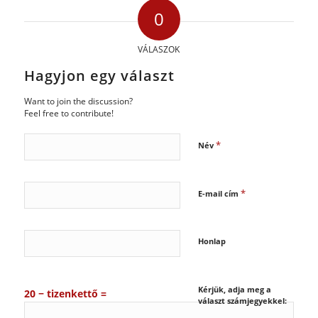
0
VÁLASZOK
Hagyjon egy választ
Want to join the discussion?
Feel free to contribute!
*
Név
*
E-mail cím
Honlap
Kérjük, adja meg a
20 − tizenkettő =
választ számjegyekkel: