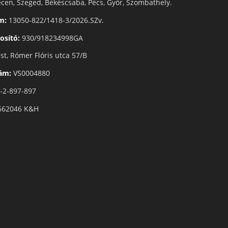
cen, Szeged, Békéscsaba, Pécs, Győr, Szombathely.
m:
13050-822/1418-3/2026.SZv.
osító:
930/918234998GA
t, Rómer Flóris utca 57/B
zám:
VS0004880
-2-897-897
662046 K&H