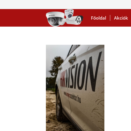
Főoldal
Akciók