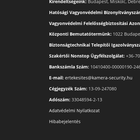
Kirendeltségeink:
Budapest, Miskolc, Debre
Hatósági Vagyonvédelmi Bizonyítványszá
Vagyonvédelmi Felelősségbiztosítási Azon
Központi Bemutatótermünk:
1022 Budapes
Biztonságtechnikai Telepítői Igazolványs
Szakértői Nonstop Ügyfélszolgálat:
+36-70
Bankszámla Szám:
10410400-00000190-24
E-mail:
ertekesites@kamera-security.hu
Cégjegyzék Szám:
13-09-247080
Adószám:
33048594-2-13
Adatvédelmi Nyilatkozat
Hibabejelentés