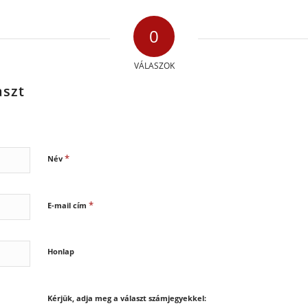
0
VÁLASZOK
aszt
*
Név
*
E-mail cím
Honlap
Kérjük, adja meg a választ számjegyekkel: