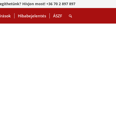
egíthetünk? Hívjon most! +36 70 2 897 897
írások
Hibabejelentés
ÁSZF