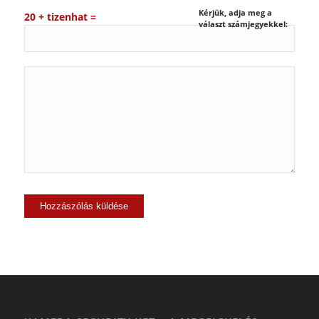
Kérjük, adja meg a
20 + tizenhat =
választ számjegyekkel: