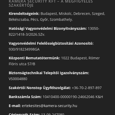
KAMERA SECURITY KFT – A MEGFIGYELÉS
SZAKÉRTŐJE
Kirendeltségeink:
Budapest, Miskolc, Debrecen, Szeged,
Békéscsaba, Pécs, Győr, Szombathely.
Hatósági Vagyonvédelmi Bizonyítványszám:
13050-
822/1418-3/2026.SZv.
Vagyonvédelmi Felelősségbiztosítási Azonosító:
930/918234998GA
Központi Bemutatótermünk:
1022 Budapest, Rómer
Flóris utca 57/B
Biztonságtechnikai Telepítői Igazolványszám:
VS0004880
Szakértői Nonstop Ügyfélszolgálat:
+36-70-2-897-897
Bankszámla Szám:
10410400-00000190-24662046 K&H
E-mail:
ertekesites@kamera-security.hu
Cégjegyzék Szám:
13-09-247080