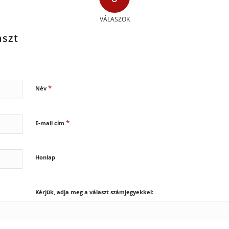
VÁLASZOK
aszt
*
Név
*
E-mail cím
Honlap
Kérjük, adja meg a választ számjegyekkel: