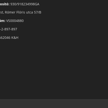
osító:
930/918234998GA
t, Rómer Flóris utca 57/B
zám:
VS0004880
-2-897-897
662046 K&H