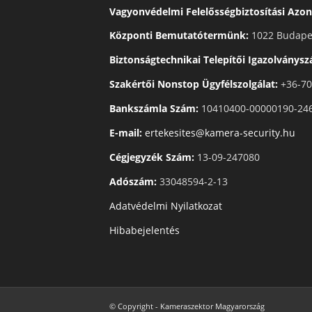
Vagyonvédelmi Felelősségbiztosítási Azon
Központi Bemutatótermünk:
1022 Budapes
Biztonságtechnikai Telepítői Igazolványs
Szakértői Nonstop Ügyfélszolgálat:
+36-70
Bankszámla Szám:
10410400-00000190-24
E-mail:
ertekesites@kamera-security.hu
Cégjegyzék Szám:
13-09-247080
Adószám:
33048594-2-13
Adatvédelmi Nyilatkozat
Hibabejelentés
© Copyright - Kameraszektor Magyarország