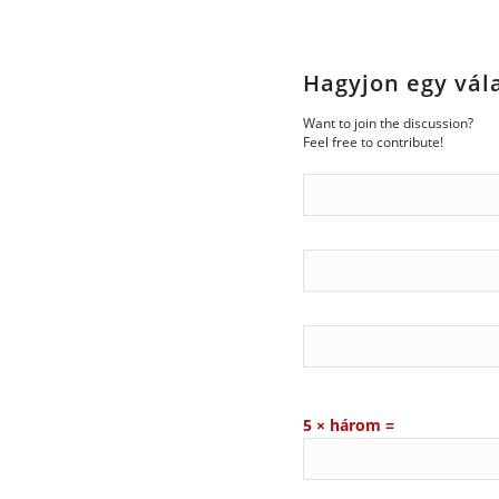
Hagyjon egy vál
Want to join the discussion?
Feel free to contribute!
5 × három =