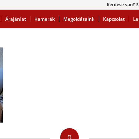
Kérdése van? S
Árajánlat
Kamerák
Megoldásaink
Kapcsolat
Le
0