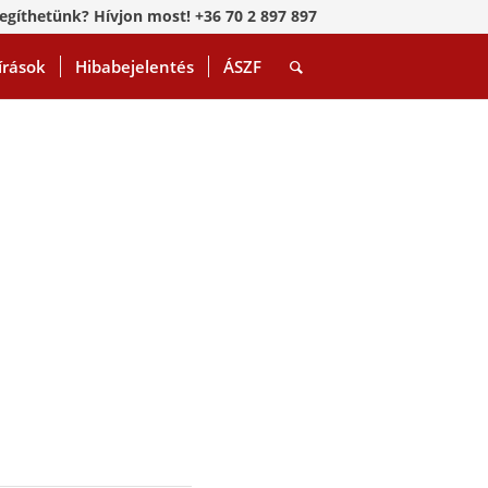
egíthetünk? Hívjon most! +36 70 2 897 897
írások
Hibabejelentés
ÁSZF