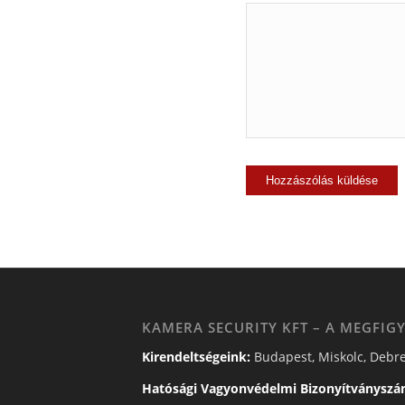
KAMERA SECURITY KFT – A MEGFIGY
Kirendeltségeink:
Budapest, Miskolc, Debre
Hatósági Vagyonvédelmi Bizonyítványszá