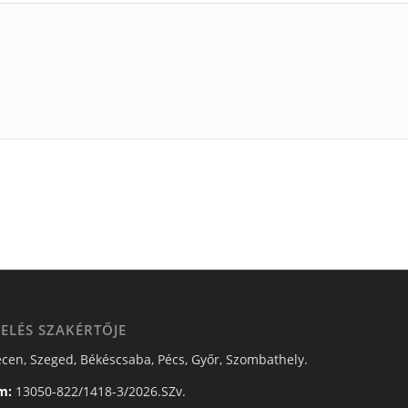
ELÉS SZAKÉRTŐJE
cen, Szeged, Békéscsaba, Pécs, Győr, Szombathely.
m:
13050-822/1418-3/2026.SZv.