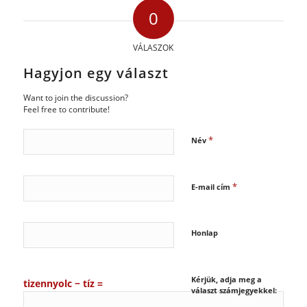
0
VÁLASZOK
Hagyjon egy választ
Want to join the discussion?
Feel free to contribute!
*
Név
*
E-mail cím
Honlap
Kérjük, adja meg a
tizennyolc − tíz =
választ számjegyekkel: