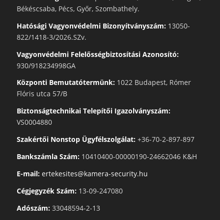
Békéscsaba, Pécs, Győr, Szombathely.
Hatósági Vagyonvédelmi Bizonyítványszám:
13050-
822/1418-3/2026.SZv.
Vagyonvédelmi Felelősségbiztosítási Azonosító:
930/918234998GA
Központi Bemutatótermünk:
1022 Budapest, Rómer
Flóris utca 57/B
Biztonságtechnikai Telepítői Igazolványszám:
VS0004880
Szakértői Nonstop Ügyfélszolgálat:
+36-70-2-897-897
Bankszámla Szám:
10410400-00000190-24662046 K&H
E-mail:
ertekesites@kamera-security.hu
Cégjegyzék Szám:
13-09-247080
Adószám:
33048594-2-13