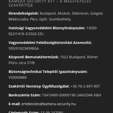
KAMERA SECURITY KFT – A MEGFIGYELÉS
SZAKÉRTŐJE
Kirendeltségeink:
Budapest, Miskolc, Debrecen, Szeged,
Békéscsaba, Pécs, Győr, Szombathely.
Hatósági Vagyonvédelmi Bizonyítványszám:
13050-
822/1418-3/2026.SZv.
Vagyonvédelmi Felelősségbiztosítási Azonosító:
930/918234998GA
Központi Bemutatótermünk:
1022 Budapest, Rómer
Flóris utca 57/B
Biztonságtechnikai Telepítői Igazolványszám:
VS0004880
Szakértői Nonstop Ügyfélszolgálat:
+36-70-2-897-897
Bankszámla Szám:
10410400-00000190-24662046 K&H
E-mail:
ertekesites@kamera-security.hu
Cégjegyzék Szám:
13-09-247080