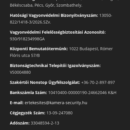
Békéscsaba, Pécs, Győr, Szombathely.
Hatósági Vagyonvédelmi Bizonyítványszám:
13050-
822/1418-3/2026.SZv.
Vagyonvédelmi Felelősségbiztosítási Azonosító:
930/918234998GA
Központi Bemutatótermünk:
1022 Budapest, Rómer
Flóris utca 57/B
Biztonságtechnikai Telepítői Igazolványszám:
VS0004880
Szakértői Nonstop Ügyfélszolgálat:
+36-70-2-897-897
Bankszámla Szám:
10410400-00000190-24662046 K&H
E-mail:
ertekesites@kamera-security.hu
Cégjegyzék Szám:
13-09-247080
Adószám:
33048594-2-13