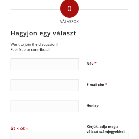
0
VÁLASZOK
Hagyjon egy választ
Want to join the discussion?
Feel free to contribute!
*
Név
*
E-mail cím
Honlap
Kérjük, adja meg a
öt × öt =
választ számjegyekkel: