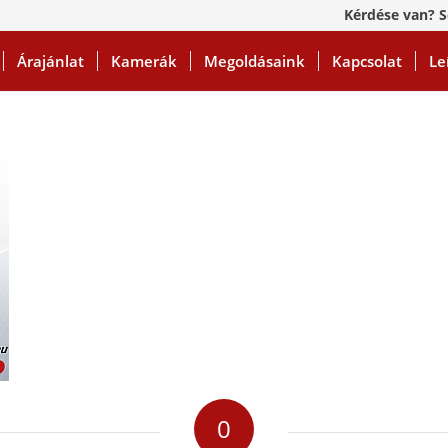
Kérdése van? S
Árajánlat
Kamerák
Megoldásaink
Kapcsolat
Le
0