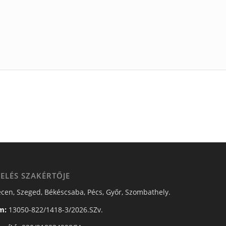
ELÉS SZAKÉRTŐJE
cen, Szeged, Békéscsaba, Pécs, Győr, Szombathely.
m:
13050-822/1418-3/2026.SZv.