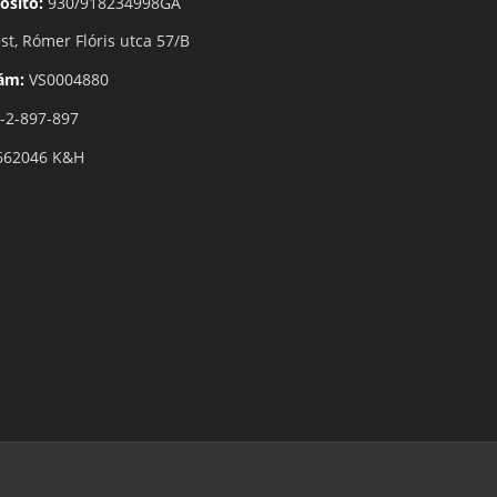
osító:
930/918234998GA
t, Rómer Flóris utca 57/B
zám:
VS0004880
-2-897-897
662046 K&H