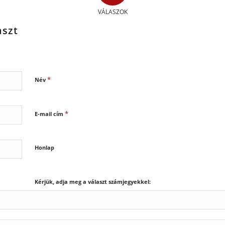
VÁLASZOK
aszt
*
Név
*
E-mail cím
Honlap
Kérjük, adja meg a választ számjegyekkel: