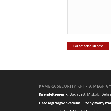
KAMERA SECURITY KFT – A MEGFIGY
Kirendeltségeink:
Budapest, Miskolc, Debre
Hatósági Vagyonvédelmi Bizonyítványszá