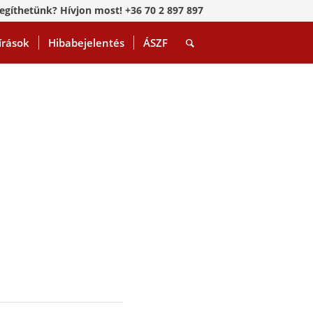
egíthetünk? Hívjon most! +36 70 2 897 897
írások
Hibabejelentés
ÁSZF