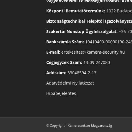
Vagyonvédelmi Felelősségbiztosítási Azon
Központi Bemutatótermünk:
1022 Budapes
Biztonságtechnikai Telepítői Igazolványs
Szakértői Nonstop Ügyfélszolgálat:
+36-70
Bankszámla Szám:
10410400-00000190-24
E-mail:
ertekesites@kamera-security.hu
Cégjegyzék Szám:
13-09-247080
Adószám:
33048594-2-13
Adatvédelmi Nyilatkozat
Hibabejelentés
© Copyright - Kameraszektor Magyarország