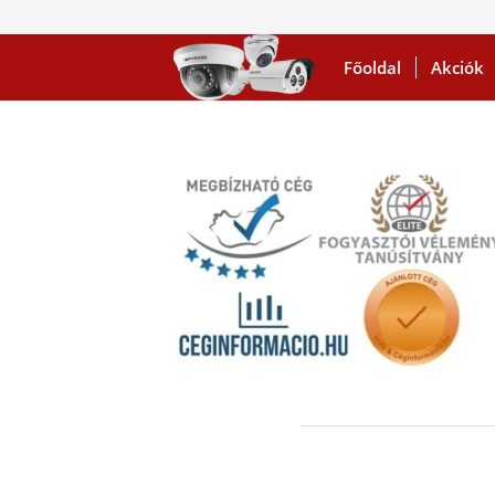
Főoldal
Akciók