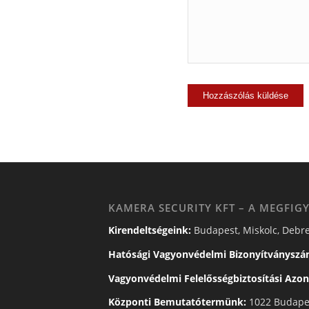
KAMERA SECURITY KFT – A MEGFIGY
Kirendeltségeink:
Budapest, Miskolc, Debre
Hatósági Vagyonvédelmi Bizonyítványszá
Vagyonvédelmi Felelősségbiztosítási Azon
Központi Bemutatótermünk:
1022 Budapes