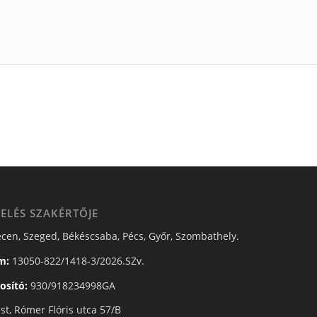
ELÉS SZAKÉRTŐJE
cen, Szeged, Békéscsaba, Pécs, Győr, Szombathely.
m:
13050-822/1418-3/2026.SZv.
osító:
930/918234998GA
t, Rómer Flóris utca 57/B