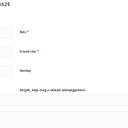
aszt
*
Név
*
E-mail cím
Honlap
Kérjük, adja meg a választ számjegyekkel: