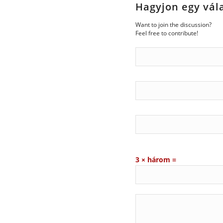
Hagyjon egy vál
Want to join the discussion?
Feel free to contribute!
3 × három =