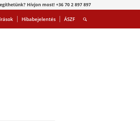
egíthetünk? Hívjon most! +36 70 2 897 897
írások
Hibabejelentés
ÁSZF