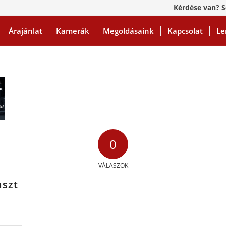
Kérdése van? S
Árajánlat
Kamerák
Megoldásaink
Kapcsolat
Le
0
VÁLASZOK
aszt