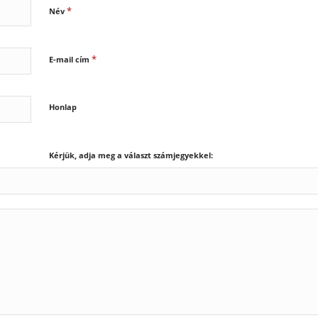
*
Név
*
E-mail cím
Honlap
Kérjük, adja meg a választ számjegyekkel: