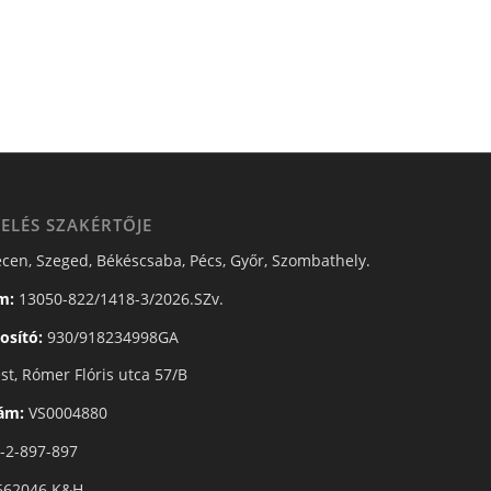
ELÉS SZAKÉRTŐJE
cen, Szeged, Békéscsaba, Pécs, Győr, Szombathely.
m:
13050-822/1418-3/2026.SZv.
osító:
930/918234998GA
t, Rómer Flóris utca 57/B
zám:
VS0004880
-2-897-897
662046 K&H