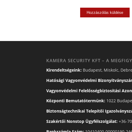
KAMERA SECURITY KFT – A MEGFIGY
Kirendeltségeink:
Budapest, Miskolc, Debre
Hatósági Vagyonvédelmi Bizonyítványszá
Vagyonvédelmi Felelősségbiztosítási Azon
Központi Bemutatótermünk:
1022 Budapes
Biztonságtechnikai Telepítői Igazolványs
Szakértői Nonstop Ügyfélszolgálat:
+36-70
Bankszámla Szám:
10410400-00000190-24