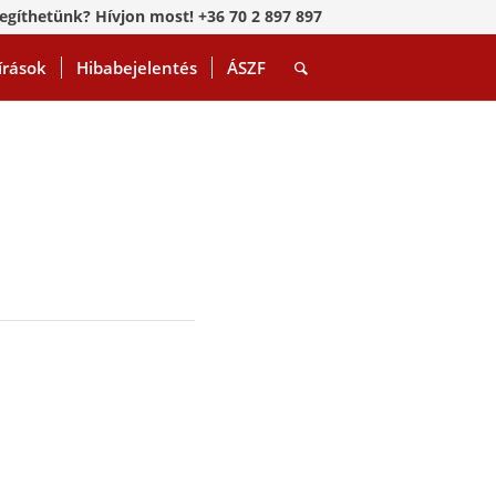
egíthetünk? Hívjon most! +36 70 2 897 897
írások
Hibabejelentés
ÁSZF