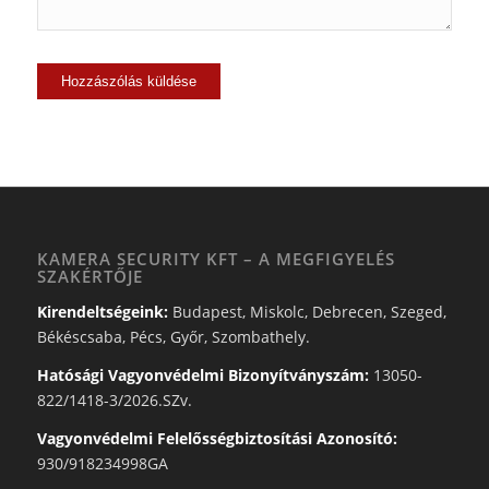
KAMERA SECURITY KFT – A MEGFIGYELÉS
SZAKÉRTŐJE
Kirendeltségeink:
Budapest, Miskolc, Debrecen, Szeged,
Békéscsaba, Pécs, Győr, Szombathely.
Hatósági Vagyonvédelmi Bizonyítványszám:
13050-
822/1418-3/2026.SZv.
Vagyonvédelmi Felelősségbiztosítási Azonosító:
930/918234998GA