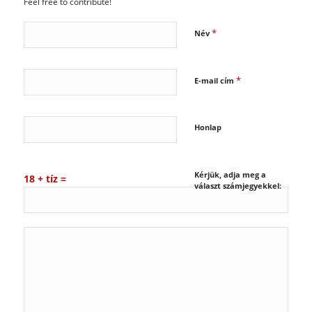
Feel free to contribute!
*
Név
*
E-mail cím
Honlap
Kérjük, adja meg a
18 + tíz =
választ számjegyekkel: