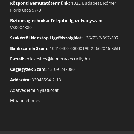
Központi Bemutatótermünk:
1022 Budapest, Rómer
Flóris utca 57/B
Biztonságtechnikai Telepítői Igazolványszám:
VS0004880
Szakértői Nonstop Ügyfélszolgálat:
+36-70-2-897-897
Bankszámla Szám:
10410400-00000190-24662046 K&H
E-mail:
ertekesites@kamera-security.hu
Cégjegyzék Szám:
13-09-247080
Adószám:
33048594-2-13
Adatvédelmi Nyilatkozat
Hibabejelentés