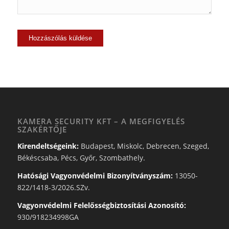
KAMERA SECURITY KFT – A MEGFIGYELÉS
SZAKÉRTŐJE
Kirendeltségeink:
Budapest, Miskolc, Debrecen, Szeged,
Békéscsaba, Pécs, Győr, Szombathely.
Hatósági Vagyonvédelmi Bizonyítványszám:
13050-
822/1418-3/2026.SZv.
Vagyonvédelmi Felelősségbiztosítási Azonosító:
930/918234998GA