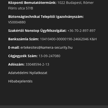
Központi Bemutatótermünk:
1022 Budapest, Rómer
Flóris utca 57/B
Biztonságtechnikai Telepítői Igazolványszám:
VS0004880
Szakértői Nonstop Ügyfélszolgálat:
+36-70-2-897-897
Bankszámla Szám:
10410400-00000190-24662046 K&H
E-mail:
ertekesites@kamera-security.hu
Cégjegyzék Szám:
13-09-247080
Adószám:
33048594-2-13
Adatvédelmi Nyilatkozat
Hibabejelentés