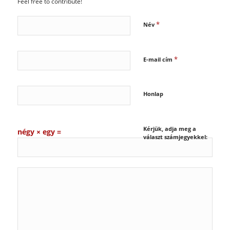
Feel free to contribute!
*
Név
*
E-mail cím
Honlap
Kérjük, adja meg a
négy × egy =
választ számjegyekkel: