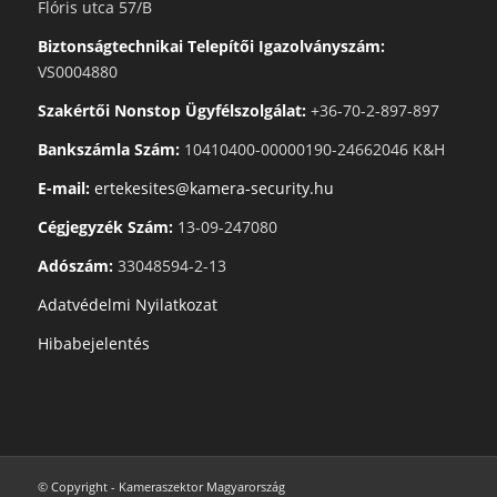
Flóris utca 57/B
Biztonságtechnikai Telepítői Igazolványszám:
VS0004880
Szakértői Nonstop Ügyfélszolgálat:
+36-70-2-897-897
Bankszámla Szám:
10410400-00000190-24662046 K&H
E-mail:
ertekesites@kamera-security.hu
Cégjegyzék Szám:
13-09-247080
Adószám:
33048594-2-13
Adatvédelmi Nyilatkozat
Hibabejelentés
© Copyright - Kameraszektor Magyarország