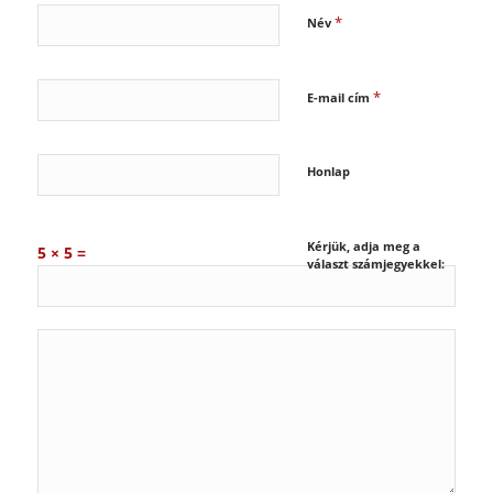
*
Név
*
E-mail cím
Honlap
Kérjük, adja meg a
5 × 5 =
választ számjegyekkel: