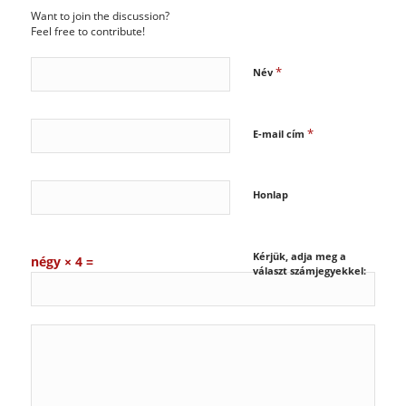
Want to join the discussion?
Feel free to contribute!
*
Név
*
E-mail cím
Honlap
Kérjük, adja meg a
négy × 4 =
választ számjegyekkel: