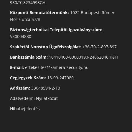
930/918234998GA
Központi Bemutatótermünk:
1022 Budapest, Rómer
Flóris utca 57/B
Biztonságtechnikai Telepítői Igazolványszám:
VS0004880
Szakértői Nonstop Ügyfélszolgálat:
+36-70-2-897-897
Bankszámla Szám:
10410400-00000190-24662046 K&H
E-mail:
ertekesites@kamera-security.hu
Cégjegyzék Szám:
13-09-247080
Adószám:
33048594-2-13
Adatvédelmi Nyilatkozat
Hibabejelentés