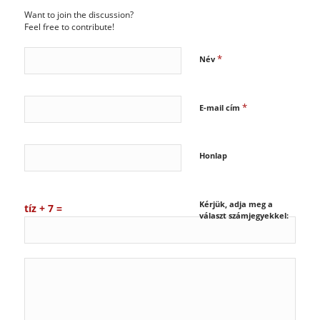
Want to join the discussion?
Feel free to contribute!
*
Név
*
E-mail cím
Honlap
Kérjük, adja meg a
tíz + 7 =
választ számjegyekkel: