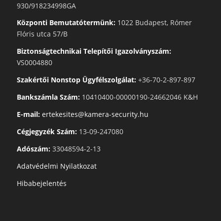
930/918234998GA
Központi Bemutatótermünk:
1022 Budapest, Rómer
Flóris utca 57/B
Biztonságtechnikai Telepítői Igazolványszám:
VS0004880
Szakértői Nonstop Ügyfélszolgálat:
+36-70-2-897-897
Bankszámla Szám:
10410400-00000190-24662046 K&H
E-mail:
ertekesites@kamera-security.hu
Cégjegyzék Szám:
13-09-247080
Adószám:
33048594-2-13
Adatvédelmi Nyilatkozat
Hibabejelentés