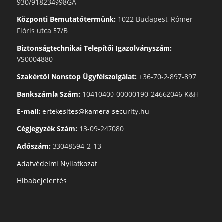
930/918234998GA
Központi Bemutatótermünk:
1022 Budapest, Rómer
Flóris utca 57/B
Biztonságtechnikai Telepítői Igazolványszám:
VS0004880
Szakértői Nonstop Ügyfélszolgálat:
+36-70-2-897-897
Bankszámla Szám:
10410400-00000190-24662046 K&H
E-mail:
ertekesites@kamera-security.hu
Cégjegyzék Szám:
13-09-247080
Adószám:
33048594-2-13
Adatvédelmi Nyilatkozat
Hibabejelentés