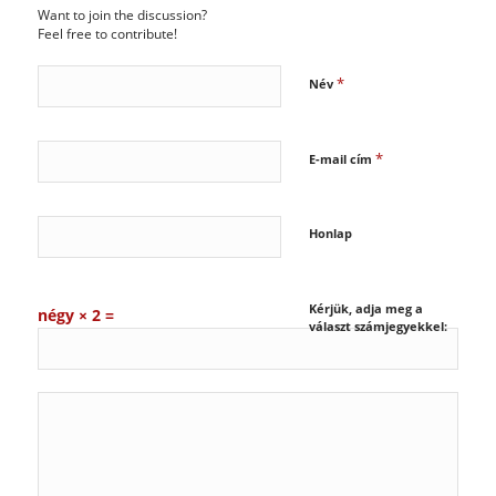
Want to join the discussion?
Feel free to contribute!
*
Név
*
E-mail cím
Honlap
Kérjük, adja meg a
négy × 2 =
választ számjegyekkel: