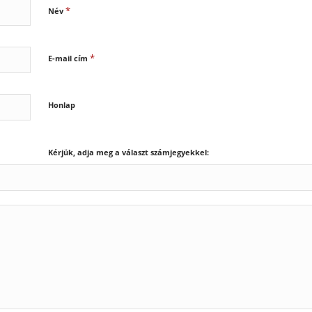
*
Név
*
E-mail cím
Honlap
Kérjük, adja meg a választ számjegyekkel: