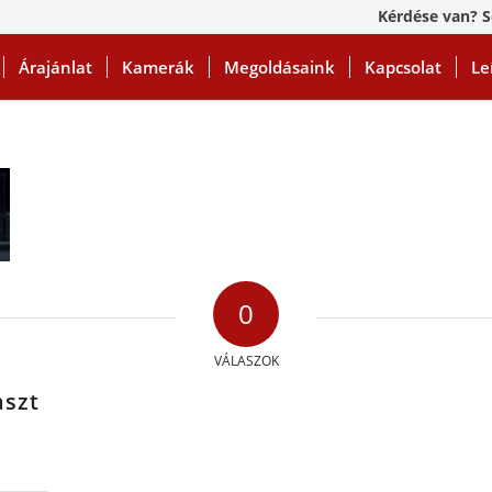
Kérdése van? S
Árajánlat
Kamerák
Megoldásaink
Kapcsolat
Le
0
VÁLASZOK
aszt