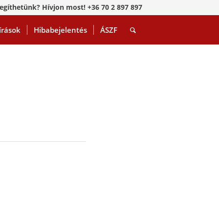
egíthetünk? Hívjon most! +36 70 2 897 897
írások
Hibabejelentés
ÁSZF