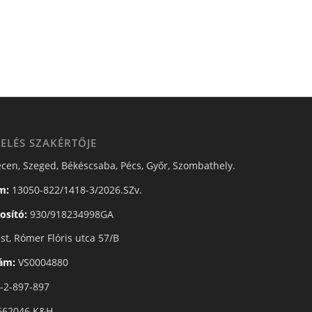
ELÉS SZAKÉRTŐJE
cen, Szeged, Békéscsaba, Pécs, Győr, Szombathely.
m:
13050-822/1418-3/2026.SZv.
osító:
930/918234998GA
t, Rómer Flóris utca 57/B
zám:
VS0004880
-2-897-897
662046 K&H