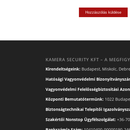
KAMERA SECURITY KFT – A MEGFIGY
Kirendeltségeink:
Budapest, Miskolc, Debre
Hatósági Vagyonvédelmi Bizonyítványszá
Vagyonvédelmi Felelősségbiztosítási Azon
Központi Bemutatótermünk:
1022 Budapes
Biztonságtechnikai Telepítői Igazolványs
Szakértői Nonstop Ügyfélszolgálat:
+36-70
Bankszámla Szám:
10410400-00000190-24