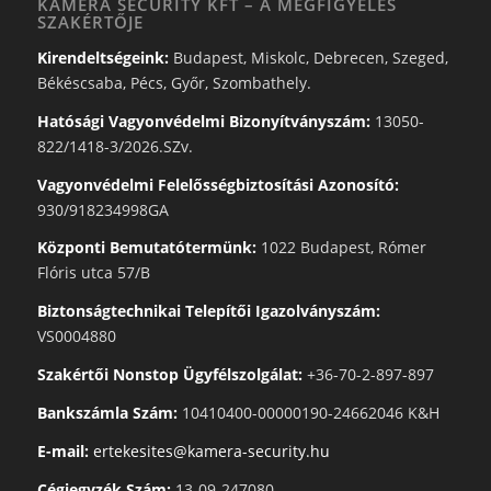
KAMERA SECURITY KFT – A MEGFIGYELÉS
SZAKÉRTŐJE
Kirendeltségeink:
Budapest, Miskolc, Debrecen, Szeged,
Békéscsaba, Pécs, Győr, Szombathely.
Hatósági Vagyonvédelmi Bizonyítványszám:
13050-
822/1418-3/2026.SZv.
Vagyonvédelmi Felelősségbiztosítási Azonosító:
930/918234998GA
Központi Bemutatótermünk:
1022 Budapest, Rómer
Flóris utca 57/B
Biztonságtechnikai Telepítői Igazolványszám:
VS0004880
Szakértői Nonstop Ügyfélszolgálat:
+36-70-2-897-897
Bankszámla Szám:
10410400-00000190-24662046 K&H
E-mail:
ertekesites@kamera-security.hu
Cégjegyzék Szám:
13-09-247080