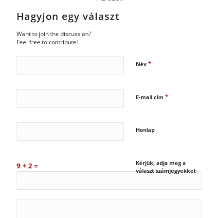
Hagyjon egy választ
Want to join the discussion?
Feel free to contribute!
*
Név
*
E-mail cím
Honlap
Kérjük, adja meg a
9 + 2 =
választ számjegyekkel: