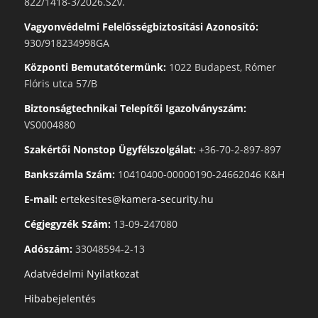
822/1418-3/2026.SZv.
Vagyonvédelmi Felelősségbiztosítási Azonosító:
930/918234998GA
Központi Bemutatótermünk:
1022 Budapest, Rómer
Flóris utca 57/B
Biztonságtechnikai Telepítői Igazolványszám:
VS0004880
Szakértői Nonstop Ügyfélszolgálat:
+36-70-2-897-897
Bankszámla Szám:
10410400-00000190-24662046 K&H
E-mail:
ertekesites@kamera-security.hu
Cégjegyzék Szám:
13-09-247080
Adószám:
33048594-2-13
Adatvédelmi Nyilatkozat
Hibabejelentés