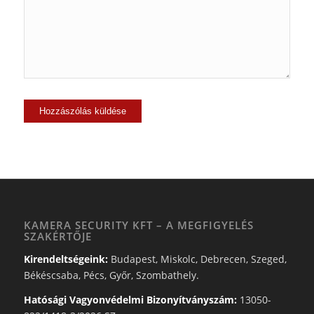
KAMERA SECURITY KFT – A MEGFIGYELÉS
SZAKÉRTŐJE
Kirendeltségeink:
Budapest, Miskolc, Debrecen, Szeged,
Békéscsaba, Pécs, Győr, Szombathely.
Hatósági Vagyonvédelmi Bizonyítványszám:
13050-